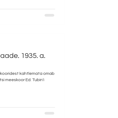
aade. 1935. a.
ulukooridest kahtlemata omab
si meeskoor Ed. Tubin'i