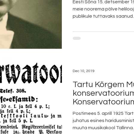
Eesti Sõna 15. detsember 1
meie noorema pölve helilooj
publikule tuttavaks saanud..
Dec 10, 2019
Tartu Kõrgem M
konservatoorium
Konservatoorium
avamine
Postimees 5. aprill 1925 Ta
juhatus esines haridusmini
muuta muusikakool Tallinna..