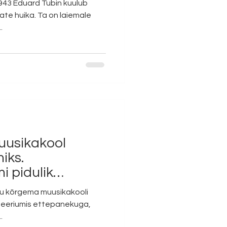
943 Eduard Tubin kuulub
ate huika. Ta on laiemale
.
uusikakool
iks.
i pidulik
rtu kõrgema muusikakooli
steeriumis ettepanekuga,
.