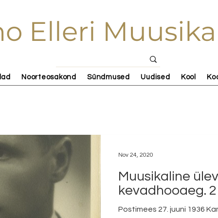
o Elleri Muusika
lad
Noorteosakond
Sündmused
Uudised
Kool
Ko
Nov 24, 2020
Muusikaline ülev
kevadhooaeg. 2
Postimees 27. juuni 1936 K