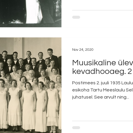
Nov 24, 2020
Muusikaline ülev
kevadhooaeg. 2
Postimees 2. juuli 1935 La
esikoha Tartu Meeslaulu Selt
juhatusel. See arvult ning...