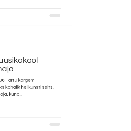
uusikakool
maja
936 Tartu kõrgem
s kohalik helikunsti selts,
ja, kuna...