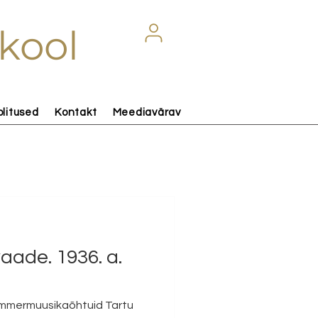
kool
olitused
Kontakt
Meediavärav
aade. 1936. a.
ammermuusikaõhtuid Tartu