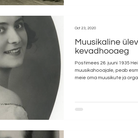
Oct 23, 2020
Muusikaline ülev
kevadhooaeg
Postimees 26. juuni 1935 He
muusikahooajale, peab esma
meie oma muusikute ja organ