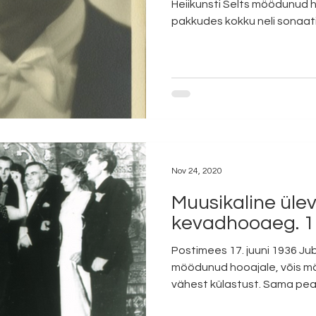
Heiikunsti Selts möödunud ho
pakkudes kokku neli sonaati,
Nov 24, 2020
Muusikaline ülev
kevadhooaeg. 1
Postimees 17. juuni 1936 Jub
möödunud hooajale, võis mä
vähest külastust. Sama peab