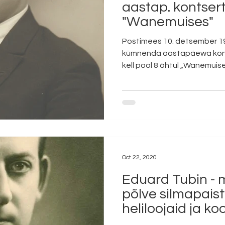
aastap. kontser
"Wanemuises"
Postimees 10. detsember 1
kümnenda aastapäewa konts
kell pool 8 õhtul „Wanemuise"
Oct 22, 2020
Eduard Tubin -
põlve silmapais
heliloojaid ja ko