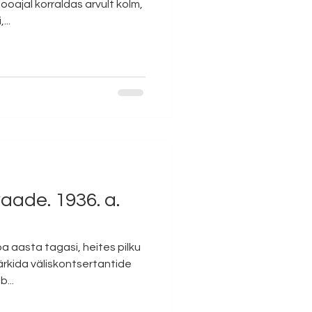
oajal korraldas arvult kolm,
...
aade. 1936. a.
a aasta tagasi, heites pilku
rkida väliskontsertantide
...