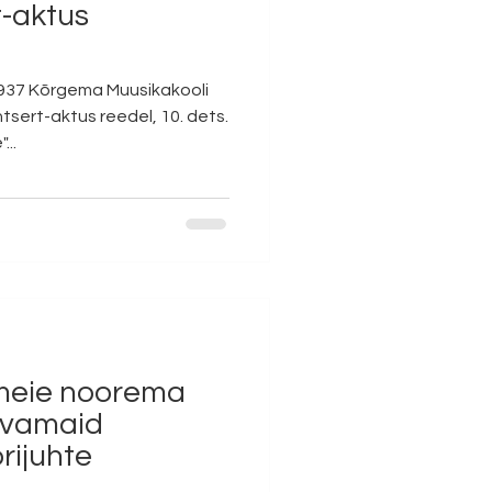
t-aktus
937 Kõrgema Muusikakooli
ert-aktus reedel, 10. dets.
...
 meie noorema
tvamaid
orijuhte