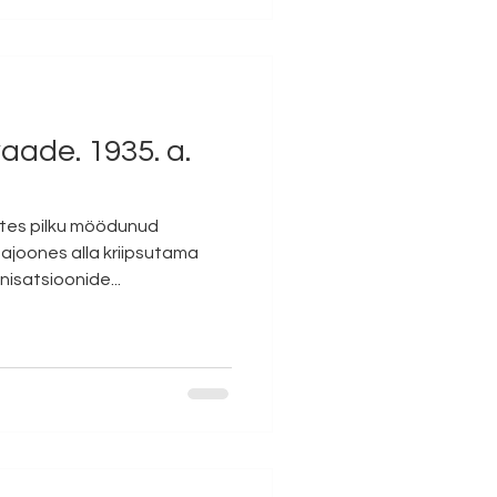
aade. 1935. a.
ites pilku möödunud
joones alla kriipsutama
isatsioonide...