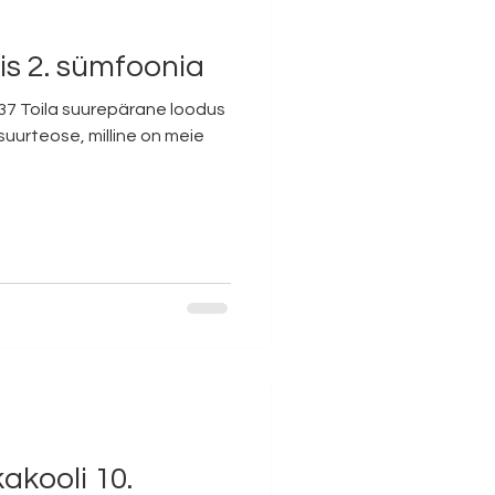
is 2. sümfoonia
7 Toila suurepärane loodus
suurteose, milline on meie
kooli 10.