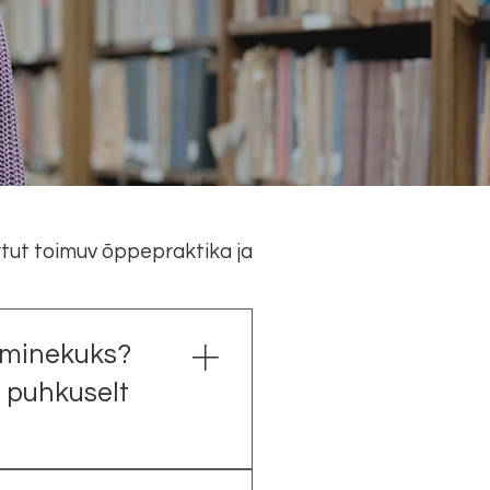
rtut toimuv õppepraktika ja õpiränne
Ruumide 
 minekuks?
 puhkuselt
steemis Tahvel, kuhu