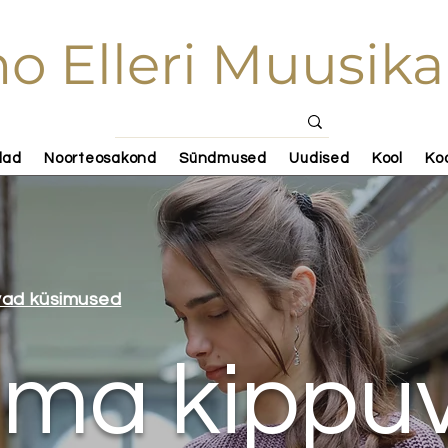
o Elleri Muusika
lad
Noorteosakond
Sündmused
Uudised
Kool
Ko
vad küsimused
uma kippu