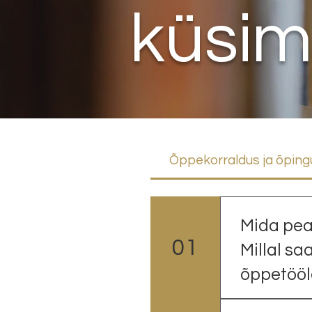
küsi
Õppekorraldus ja õping
Mida pea
01
Millal s
õppetööl
Akadeemilis