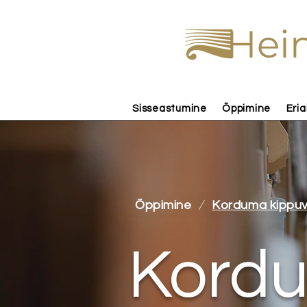
Hein
Sisseastumine
Õppimine
Eria
/
Õppimine
Korduma kippu
Kord