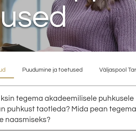
mused
ud
Puudumine ja toetused
Väljaspool Ta
ksin tegema akadeemilisele puhkusele
aan puhkust taotleda? Mida pean tegema
e naasmiseks?
e puhkuse saamiseks tuleb esitada avaldus õppeinfosü