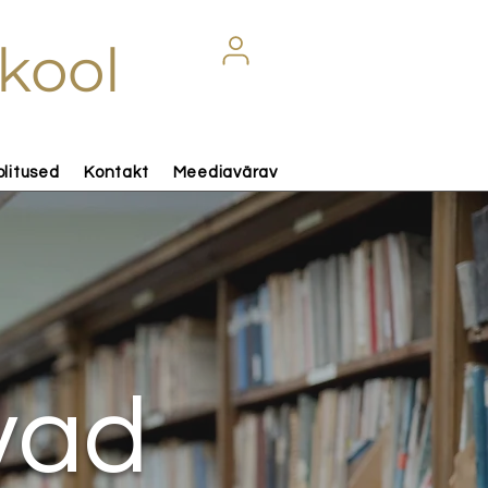
kool
olitused
Kontakt
Meediavärav
vad