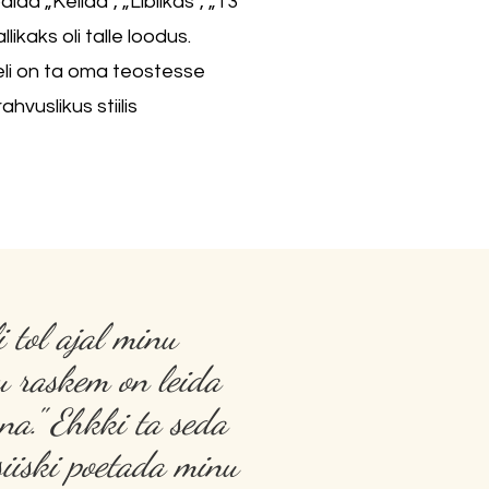
alad „Kellad”, „Liblikas”, „13
likaks oli talle loodus.
eli on ta oma teostesse
vuslikus stiilis
 tol ajal minu
ju raskem on leida
nna." Ehkki ta seda
 siiski poetada minu