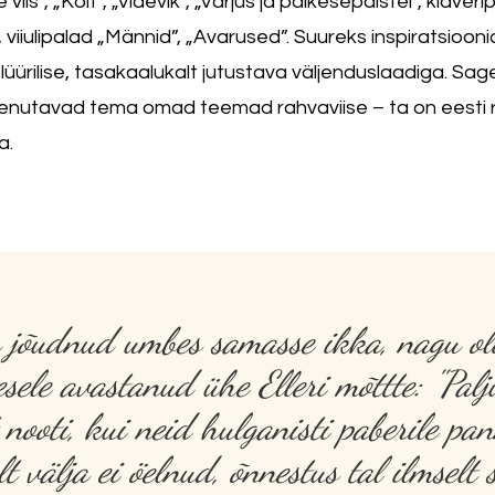
s”, „Koit”, „Videvik”, „Varjus ja päikesepaistel”, klaverip
, viiulipalad „Männid”, „Avarused”. Suureks inspiratsioonial
ürilise, tasakaalukalt jutustava väljenduslaadiga. Sag
enutavad tema omad teemad rahvaviise – ta on eesti rah
a.
 jõudnud umbes samasse ikka, nagu oli
esele avastanud ühe Elleri mõttte: "Pal
 nooti, kui neid hulganisti paberile pa
t välja ei öelnud, õnnestus tal ilmselt