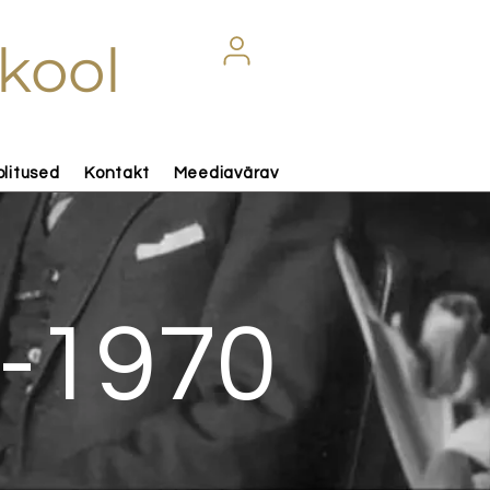
kool
olitused
Kontakt
Meediavärav
7-1970