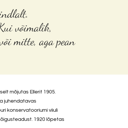
indlalt.
 Kui võimalik,
või mitte, aga pean
elt mõjutas Ellerit 1905.
ma juhendatavas
uri konservatooriumi viiuli
is õigusteadust. 1920 lõpetas