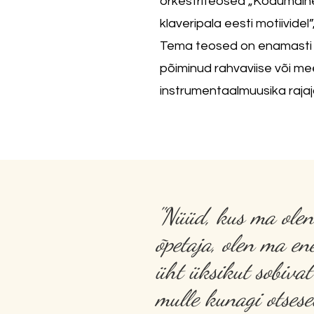
orkestriteosed „Kodumaine vii
klaveripala eesti motiividel”
Tema teosed on enamasti lü
põiminud rahvaviise või me
instrumentaalmuusika rajaj
"Nüüd, kus ma olen
õpetaja, olen ma en
üht üksikut sobivat
mulle kunagi otsesel