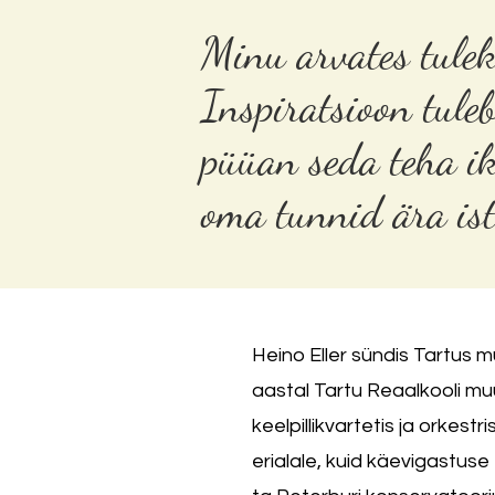
Minu arvates tuleks
Inspiratsioon tuleb
püüan seda teha ik
oma tunnid ära ist
Heino Eller sündis Tartus mu
aastal Tartu Reaalkooli m
keelpillikvartetis ja orkest
erialale, kuid käevigastuse