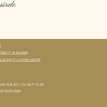
ärele.
E
 (1.-9. KLASS)
UAALKUNSTI LOOMELABOR
ud
E-R 8-22, L 10-18, P 12-20
ud 16.03.2026