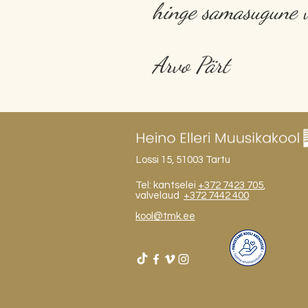
hinge samasugune va
Arvo Pärt
Lossi 15, 51003 Tartu
Tel: kantselei
+372 7423 705
,
valvelaud
+372 7442 400
kool@tmk.ee