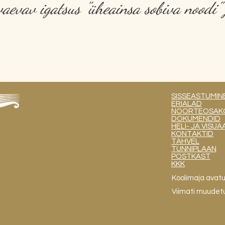
evav igatsus "üheainsa sobiva noodi" j
SISSEASTUMIN
ERIALAD
NOORTEOSAKOND
DOKUMENDID
HELI- JA VIS
KONTAKTID
TAHVEL
TUNNIPLAAN
POSTKAST
KKK
Koolimaja avat
Viimati muudet