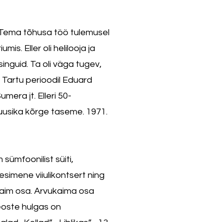
 Tema tõhusa töö tulemusel
s. Eller oli helilooja ja
nguid. Ta oli väga tugev,
 Tartu perioodil Eduard
era jt. Elleri 50-
usika kõrge taseme. 1971.
sümfoonilist süiti,
 esimene viiulikontsert ning
aim osa. Arvukaima osa
oste hulgas on