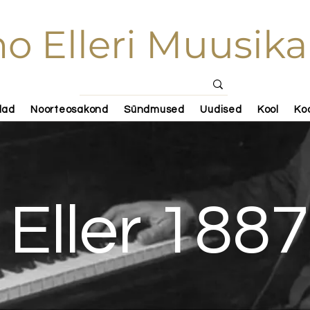
o Elleri Muusika
lad
Noorteosakond
Sündmused
Uudised
Kool
Ko
 Eller 188