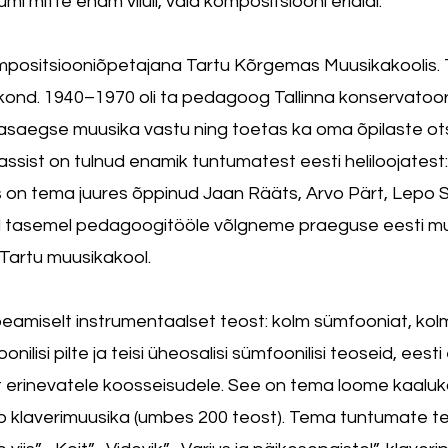
i mitte enam viiuli, vaid kompositsiooni erialal.
mpositsiooniõpetajana Tartu Kõrgemas Muusikakoolis.
lkond. 1940–1970 oli ta pedagoog Tallinna konservatooriumi
aasaegse muusika vastu ning toetas ka oma õpilaste otsi
ssist on tulnud enamik tuntumatest eesti heliloojatest:
s on tema juures õppinud Jaan Rääts, Arvo Pärt, Lepo Sum
l tasemel pedagoogitööle võlgneme praeguse eesti mu
 Tartu muusikakool.
 peamiselt instrumentaalset teost: kolm sümfooniat, kolm 
ilisi pilte ja teisi üheosalisi sümfoonilisi teoseid, eesti
 erinevatele koosseisudele. See on tema loome kaaluk
klaverimuusika (umbes 200 teost). Tema tuntumate te