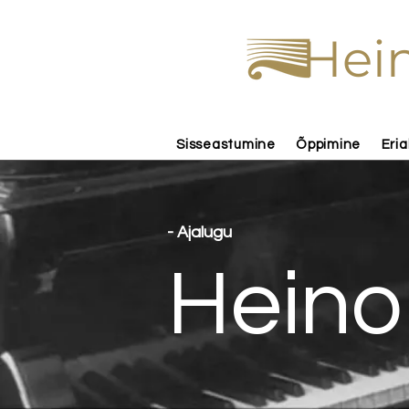
Hein
Sisseastumine
Õppimine
Eria
- Ajalugu
Heino