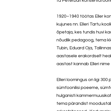
ta Peterburi konservatoorium
1920–1940 töötas Eller ko
kujunes nn. Elleri Tartu koo
õpetaja, kes tundis huvi k
nõudlik pedagoog, tema kla
Tubin, Eduard Oja, Tallinna
aastasele erakordselt hea
aastast kannab Elleri nime
Elleri loomingus on ligi 300
sümfoonilisi poeeme, sümfoon
hulganisti kammermuusikat
tema pärandist moodustab 