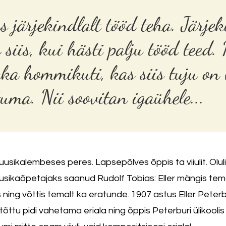
 järjekindlalt tööd teha. Järjek
 siis, kui hästi palju tööd teed.
ka hommikuti, kas siis tuju on 
uma. Nii soovitan igaühele...
usikalembeses peres. Lapsepõlves õppis ta viiulit. Olulis
uusikaõpetajaks saanud Rudolf Tobias: Eller mängis te
ris ning võttis temalt ka eratunde. 1907 astus Eller Peterb
 tõttu pidi vahetama eriala ning õppis Peterburi ülikool