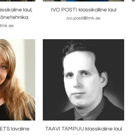
ikaline laul,
IVO POSTI klassikalline laul
kõnetehnika
ivo.posti@tmk.ee
@tmk.ee
TS lavaline
TAAVI TAMPUU klassikaline laul