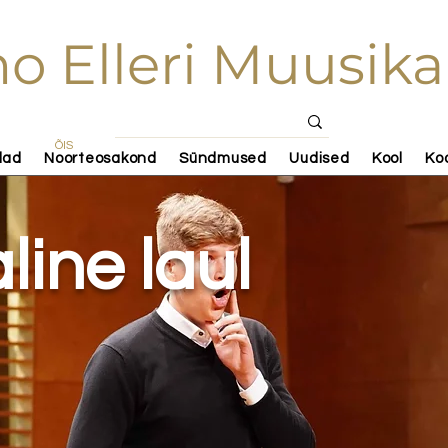
o Elleri Muusika
ÕIS
lad
Noorteosakond
Sündmused
Uudised
Kool
Ko
line laul