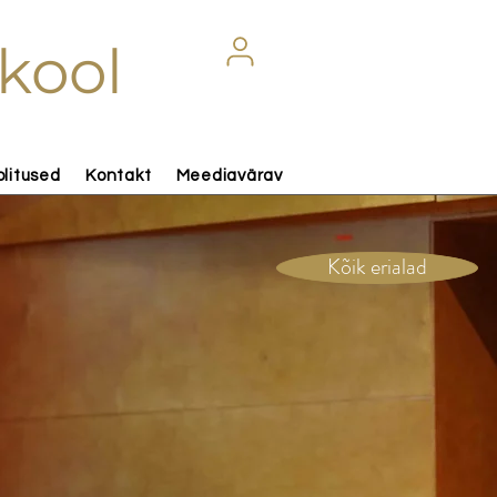
kool
olitused
Kontakt
Meediavärav
Kõik erialad