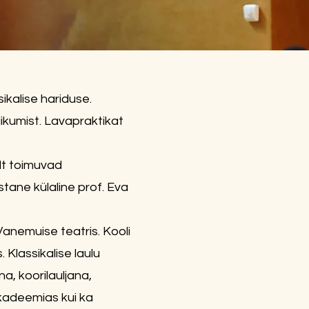
ikalise hariduse.
liikumist. Lavapraktikat
elt toimuvad
tane külaline prof. Eva
Vanemuise teatris. Kooli
 Klassikalise laulu
a, koorilauljana,
akadeemias kui ka