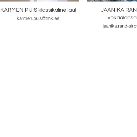
KARMEN PUIS klassikaline laul
JAANIKA RAN
vokaalansa
karmen.puis@tmk.ee
jaanika.rand-sir