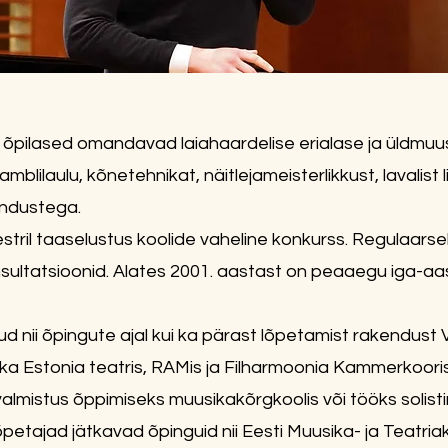
ala õpilased omandavad laiahaardelise erialase ja üldmuus
mblilaulu, kõnetehnikat, näitlejameisterlikkust, lavalist 
ndustega.
ril taaselustus koolide vaheline konkurss. Regulaars
sultatsioonid. Alates 2001. aastast on peaaegu iga-aas
ud nii õpingute ajal kui ka pärast lõpetamist rakendust 
 ka Estonia teatris, RAMis ja Filharmoonia Kammerkooris.
mistus õppimiseks muusikakõrgkoolis või tööks solistin
Lõpetajad jätkavad õpinguid nii Eesti Muusika- ja Teatri