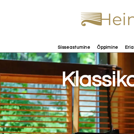
Hein
Sisseastumine
Õppimine
Eria
Klassika