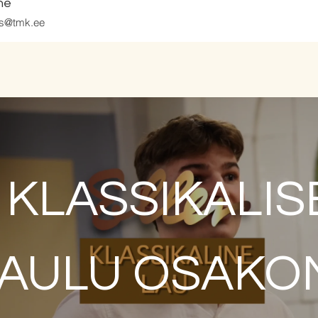
ine
ts@tmk.ee
KLASSIKALIS
AULU OSAKO