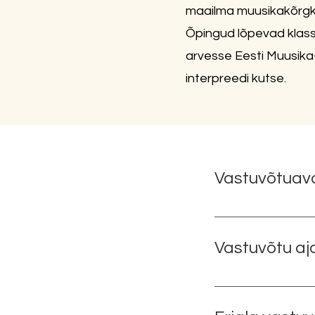
maailma muusikakõrgk
Õpingud lõpevad klass
arvesse Eesti Muusika
interpreedi kutse.​
Vastuvõtuav
I vastuvõtt 5. juu
korraldatud õppe
Vastuvõtu a
ning 5. taseme j
15.05.2026 Vastuv
kolme tööpäeva jo
VASTUVÕTT ÕPPEAA
Gümnaasiumi lõpe
TÄPSEM AJAKAVA S