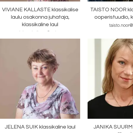
VIVIANE KALLASTE klassikalise
TAISTO NOOR klass
laulu osakonna juhataja,
ooperistuudio, 
klassikaline laul
taisto.noor
viviane.kallaste@tmk.ee
JELENA SUIK klassikaline laul
JANIKA SUURME