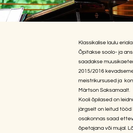
​Klassikalise laulu eri
Õpitakse soolo- ja ansa
saadakse
muusikaete
2015/2016 kevadsemest
meistrikursused ja kon
Märtson Saksamaalt.
Kooli õpilased on leidn
järgselt on leitud tööd
osakonnas saad etteval
õpetajana või mujal.​ 