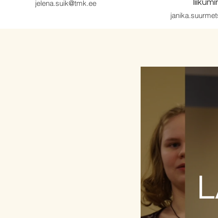
liikum
jelena.suik@tmk.ee
janika.suurme
L