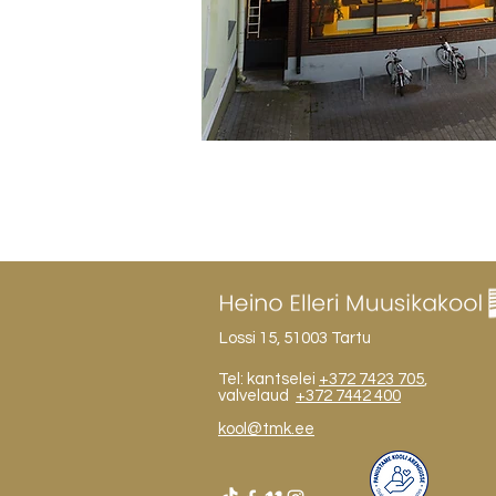
Lossi 15, 51003 Tartu
Tel: kantselei
+372 7423 705
,
valvelaud
+372 7442 400
kool@tmk.ee