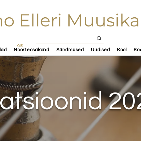
o Elleri Muusika
ÕIS
lad
Noorteosakond
Sündmused
Uudised
Kool
Ko
atsioonid 20