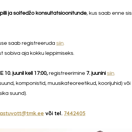
apilli ja solfedžo konsultatsioonitunde
, kus saab enne si
desse saab registreeruda
siin
.
 sobiva aja kokku leppimiseks.
E 10. juunil kell 17:00,
registreerimine
7. juunini
siin
.
 suund, komponistid, muusikateoreetikud, koorijuhid) või
sika suund).
astuvott@tmk.ee
või tel.
7442405