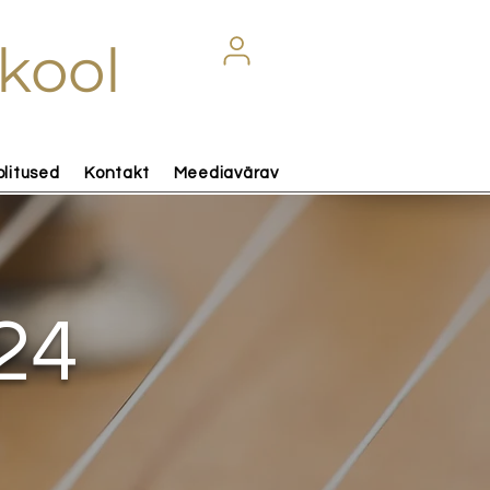
kool
olitused
Kontakt
Meediavärav
24