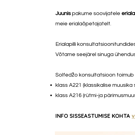
Juunis
pakume soovijatele
erial
meie erialaõpetajatelt.
Erialapilli konsultatsioonitundi
Võtame seejärel sinuga ühendust
Solfedžo konsultatsioon toimub
klass A221 (klassikalise muusika
klass A216 (rütmi-ja pärimusmuu
INFO SISSEASTUMISE KOHTA
v