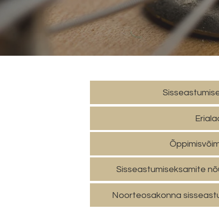
Sisseastumis
Eriala
Õppimisvõi
Sisseastumiseksamite nõ
Noorteosakonna sisseast