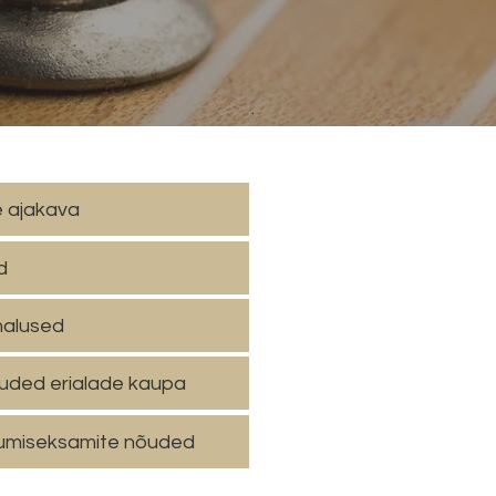
e ajakava
d
malused
uded erialade kaupa
umiseksamite nõuded