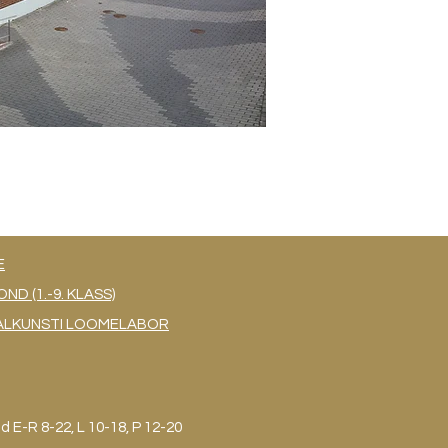
E
 (1.-9. KLASS)
UAALKUNSTI LOOMELABOR
ud
E-R 8-22, L 10-18, P 12-20