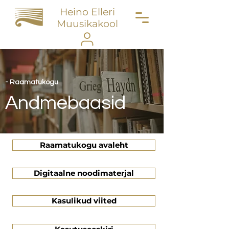
Heino Elleri
Muusikakool
- Raamatukogu
Andmebaasid
Raamatukogu avaleht
Digitaalne noodimaterjal
Kasulikud viited