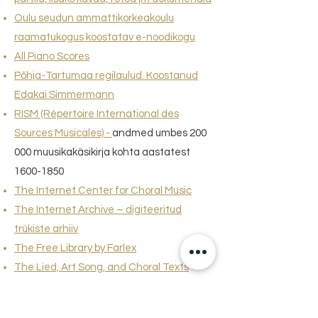
Oulu seudun ammattikorkeakoulu
raamatukogus koostatav e-noodikogu
All Piano Scores
Põhja-Tartumaa regilaulud. Koostanud
Edakai Simmermann
RISM (Répertoire International
des
Sources Musical
es)
-
andmed umbes 200
000 muusikakäsikirja kohta aastatest
1600-1850
The Internet Center for Choral Music
The Internet Archive – digiteeritud
trükiste arhiiv
The Free Library by Farlex
The Lied, Art Song, and Choral Texts
Page
-
erinevates keeltes laulutekstide
andmebaas