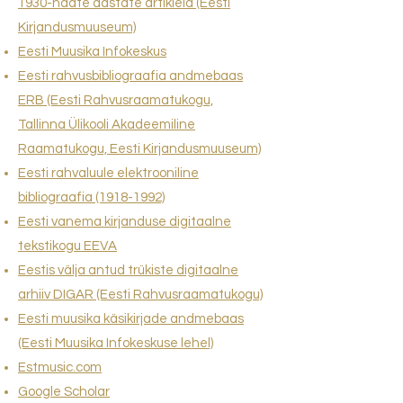
1930-ndate aastate artikleid (Eesti
Kirjandusmuuseum)
Eesti Muusika Infokeskus
Eesti rahvusbibliograafia andmebaas
ERB
(Eesti Rahvusraamatukogu,
Tallinna
Ülikooli Akadeemiline
Raamatukogu, Eesti Kirjandusmuuseum)
Eesti rahvaluule elektrooniline
bibliograafia (1918-1992)
Eesti vanema kirjanduse digitaalne
tekstikogu EEVA
Eestis välja antud trükiste digitaalne
arhiiv DIGAR (Eesti Rahvusraamatukogu)
Eesti muusika käsikirjade andmebaas
(Eesti Muusika Infokeskuse lehel)
Estmusic.com
Google Scholar