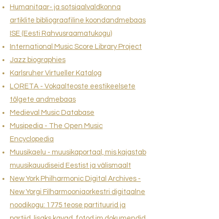
Humanitaar- ja sotsiaalvaldkonna
artiklite bibliograafiline koondandmebaas
ISE (Eesti Rahvusraamatukogu)
International Music Score Library Project
Jazz biographies
Karlsruher Virtueller Katalog
LORETA - Vokaalteoste eestikeelsete
tõlgete andmebaas
Medieval Music Database
Musipedia - The Open Music
Encyclopedia
Muusikaelu - muusikaportaal, mis kajastab
muusikauudiseid Eestist ja välismaalt
New York Philharmonic Digital Archives -
New Yorgi Filharmooniaorkestri digitaalne
noodikogu: 1775 teose partituurid ja
partiid, lisaks kavad, fotod jm dokumendid