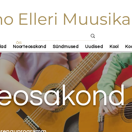
o Elleri Muusika
ÕIS
lad
Noorteosakond
Sündmused
Uudised
Kool
Ko
teosakond
 arenguprogramm