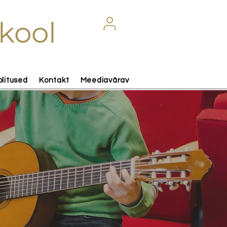
kool
olitused
Kontakt
Meediavärav