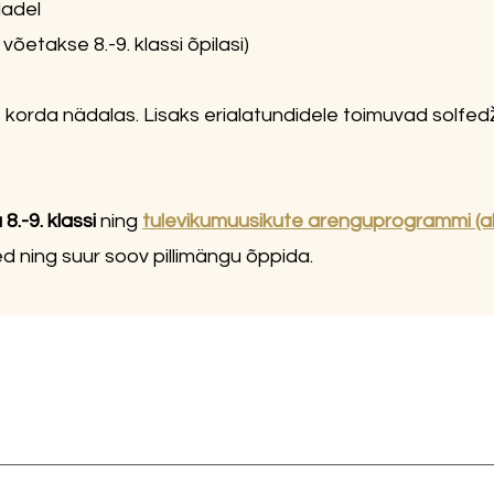
ladel
 võetakse 8.-9. klassi õpilasi)
 korda nädalas. Lisaks erialatundidele toimuvad solfedžo
a 8.-9. klassi
ning
tulevikumuusikute arenguprogrammi (ala
 ning suur soov pillimängu õppida.
2026/2027 T 2. juuni 1. klass ESITA AVALDUS. (kuni 1.06
 klaver (Elleri saal) näppepillid (akordion, kannel, harf, kita