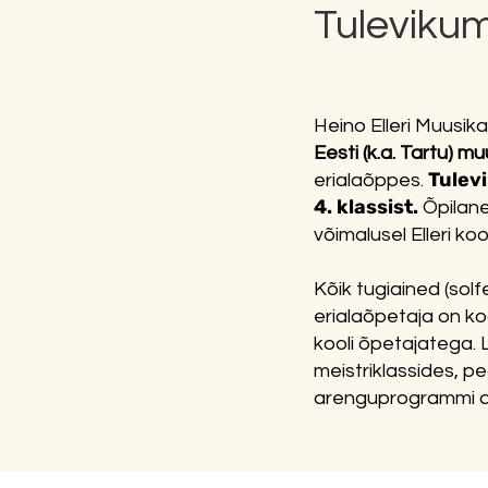
Tuleviku
Heino Elleri Muusik
Eesti (k.a. Tartu) mu
Tulev
erialaõppes.
4. klassist.
Õpilane
võimalusel Elleri k
Kõik tugiained (solf
erialaõpetaja on koo
kooli õpetajatega.
meistriklassides, pe
arenguprogrammi aa