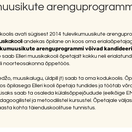
muusikute arenguprogram
akoolis avati sügisest 2014 tulevikumuusikute arengup
usikakooli
andekas õpilane on koos oma erialaõpetajaga 
ikumuusikute arenguprogrammi võivad kandideerid
 saab Elleri muusikakooli õpetajalt kokku neli erialatund
ooli noorteosakonna õppetöös.
edžo, muusikalugu, üldpill jt) saab ta oma kodukoolis. Õ
s õpilasega Elleri kooli õpetaja tundides ja töötab võrds
 Lisaks saab ta osaleda külalisõppejõudude (eelkõige E
dagoogilistel ja metoodilistel kursustel. Õpetajale välj
sta kohta täienduskoolituse tunnistus.