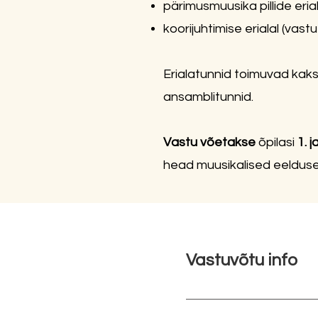
pärimusmuusika pillide eria
koorijuhtimise erialal (vastu
Erialatunnid toimuvad kaks
ansamblitunnid.
Vastu võetakse
õpilasi
1. j
head muusikalised eeldused
Vastuvõtu info
Vastuvõtt õppeaastaks 
keelpillid (A303) kell 16