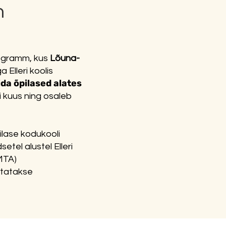
m
rogramm, kus
Lõuna-
Elleri koolis
a õpilased alates
i kuus ning osaleb
pilase kodukooli
etel alustel Elleri
MTA)
astatakse