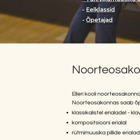
-
Eelklassid
-
Õpetajad
Noorteosakon
Elleri kooli noorteosakonna
Noorteosakonnas saab õ
klassikalistel erialadel - klav
kompositsiooni erialal
rütmimuusika pillide erialadel