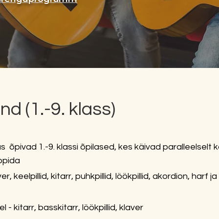
d (1.-9. klass)
s õpivad 1.-9. klassi õpilased, kes käivad paralleelselt k
ppida
er, keelpillid, kitarr, puhkpillid, löökpillid, akordion, harf j
 - kitarr, basskitarr, löökpillid, klaver