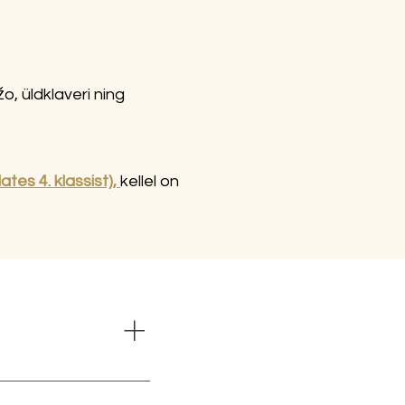
, üldklaveri ning
tes 4. klassist),
kellel on
.2026) kell 15.30
rr) (B111) puhkpillid