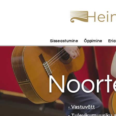
Hein
Sisseastumine
Õppimine
Eria
Noor
- Vastuvõtt
- Tulevikumuusiku