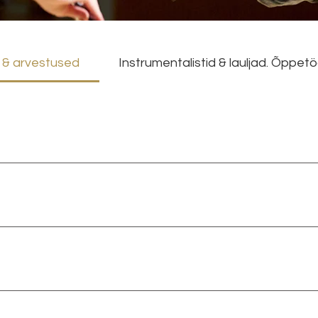
ö & arvestused
Instrumentalistid & lauljad. Õppet
 osaoskused (laulmine, partituuri lugemine, dirigeerimin
äidetud. Esitus on ere, isikupärane ja artistlik, viimistletu
i iseseisva muusikuna antud erialal.
l tasemel, väljendusrikas ja sisukas. Kava on viimistletud
sega üldmuljet.
statud. Nii tehniliselt kui muusikaliselt on näha õpilase 
 arengus olemist. Võib esineda väiksemaid tehnilisi ja/