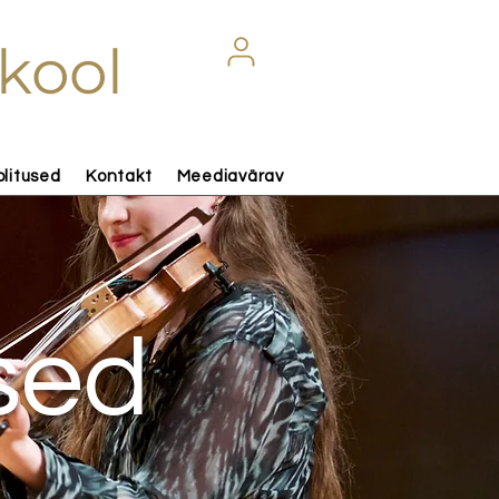
kool
olitused
Kontakt
Meediavärav
used