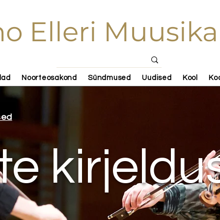
o Elleri Muusika
lad
Noorteosakond
Sündmused
Uudised
Kool
Ko
sed
te kirjeld