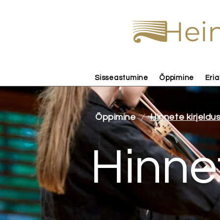
Hein
Sisseastumine
Õppimine
Eria
/
Õppimine
Hinnete kirjeldu
Hinne