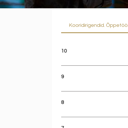
Kooridirigendid. Õppetö
10
Kõrgeim tase, kus kõik eriala
meisterlikult ja eeskujulikult t
9
näitab väga suurt perspektiiv
Esitus on tehniliselt väga hea
väikeseid ebatäpsusi, mis ei 
8
Kava on korralikult ette valmi
probleemide lahendamist, heas