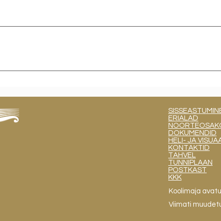
rgalt esitatud.
SISSEASTUMIN
ERIALAD
NOORTEOSAKOND
DOKUMENDID
HELI- JA VIS
KONTAKTID
TAHVEL
TUNNIPLAAN
POSTKAST
KKK
Koolimaja avat
Viimati muudet