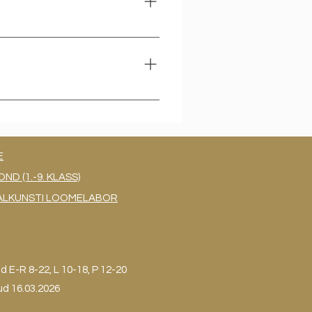
E
 (1.-9. KLASS)
UAALKUNSTI LOOMELABOR
ud
E-R 8-22, L 10-18, P 12-20
ud 16.03.2026