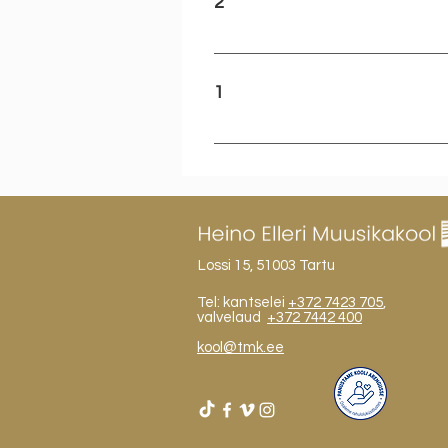
2
Kõik eriala osaoskused on nõ
1
Esitus on puudulik.
Lossi 15, 51003 Tartu
Tel: kantselei
+372 7423 705
,
valvelaud
+372 7442 400
kool@tmk.ee