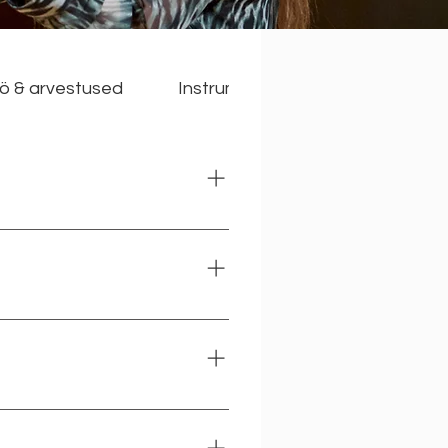
öö & arvestused
Instrumentalistid & lauljad. Lõpu
e, kooriteose analüüs) on
d ja kindel. Õpilase esitus
 ja kindel. Võib esineda
töös esile kerkinud
või artistlikke