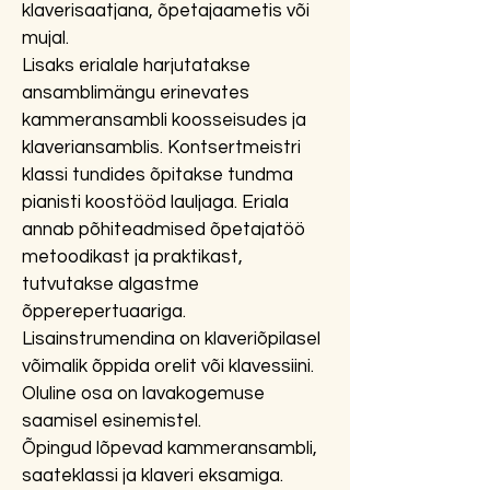
klaverisaatjana, õpetajaametis või
mujal.​
Lisaks erialale harjutatakse
ansamblimängu erinevates
kammeransambli koosseisudes ja
klaveriansamblis. Kontsertmeistri
klassi tundides õpitakse tundma
pianisti koostööd lauljaga. Eriala
annab põhiteadmised õpetajatöö
metoodikast ja praktikast,
tutvutakse algastme
õpperepertuaariga.
Lisainstrumendina on klaveriõpilasel
võimalik õppida orelit või klavessiini.
Oluline osa on lavakogemuse
saamisel esinemistel.
Õpingud lõpevad kammeransambli,
saateklassi ja klaveri eksamiga.