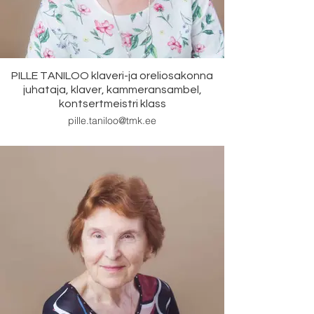
kandideerib teisele erialale (nt
viiuli eriala lõpetaja kandideerib
rütmimuusika laulu erialale)
tuleb sooritada uue eriala
eksam koos teiste
PILLE TANILOO klaveri-ja oreliosakonna
kandidaatidega.
juhataja, klaver, kammeransambel,
kontsertmeistri klass
pille.taniloo@tmk.ee