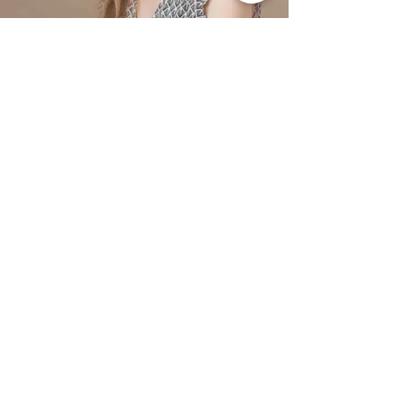
EBE MÜNTEL klaver, klaveriansambel
ebe.muntel@tmk.ee