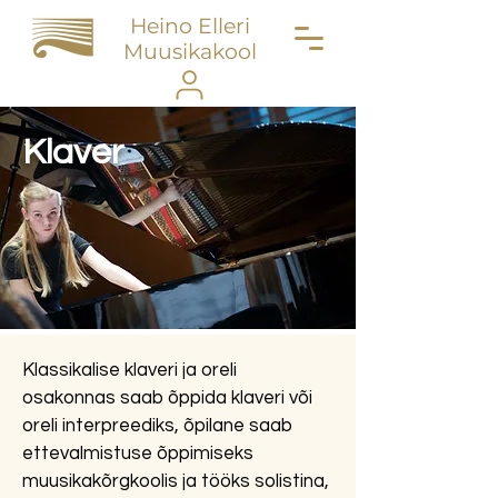
Heino Elleri
Muusikakool
Klaver
Klassikalise klaveri ja oreli
osakonnas saab õppida klaveri või
oreli interpreediks, õpilane saab
ettevalmistuse õppimiseks
muusikakõrgkoolis ja tööks solistina,