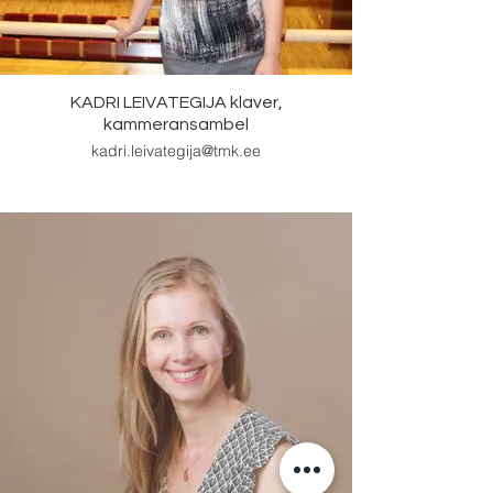
KADRI LEIVATEGIJA klaver,
kammeransambel
kadri.leivategija@tmk.ee