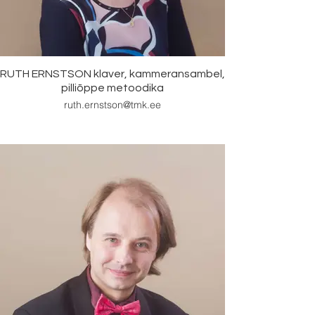
RUTH ERNSTSON klaver, kammeransambel,
pilliõppe metoodika
ruth.ernstson@tmk.ee