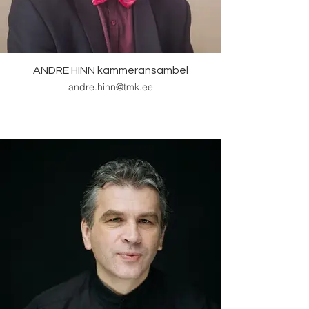
ANDRE HINN kammeransambel
andre.hinn@tmk.ee