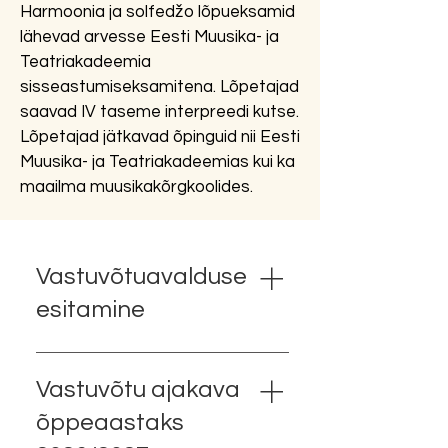
Harmoonia ja solfedžo lõpueksamid
lähevad arvesse Eesti Muusika- ja
Teatriakadeemia
sisseastumiseksamitena. Lõpetajad
saavad IV taseme interpreedi kutse.
Lõpetajad jätkavad õpinguid nii Eesti
Muusika- ja Teatriakadeemias kui ka
maailma muusikakõrgkoolides.
Vastuvõtuavalduse
esitamine
I vastuvõtt 5. juuni 2026
Tänavustele põhikooli
Vastuvõtu ajakava
lõpetajatele, Poska ja Elleri
õppeaastaks
ühiselt korraldatud õppesse