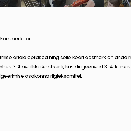
b kammerkoor.
mise eriala õpilased ning selle koori eesmärk on anda n
s 3-4 avalikku kontserti, kus dirigeerivad 3.-4. kursuse
igeerimise osakonna riigieksamitel.