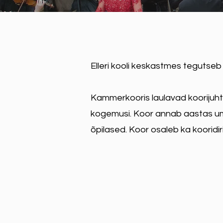
Elleri kooli keskastmes tegutse
Kammerkooris laulavad koorijuhti
kogemusi. Koor annab aastas umbe
õpilased. Koor osaleb ka kooridir