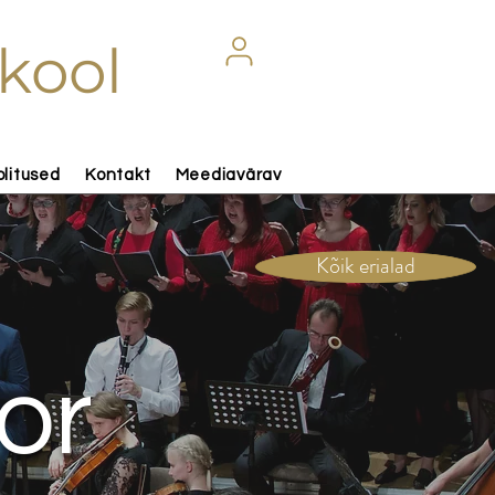
kool
olitused
Kontakt
Meediavärav
Kõik erialad
or