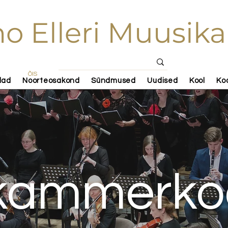
o Elleri Muusika
ÕIS
lad
Noorteosakond
Sündmused
Uudised
Kool
Ko
i kammerko