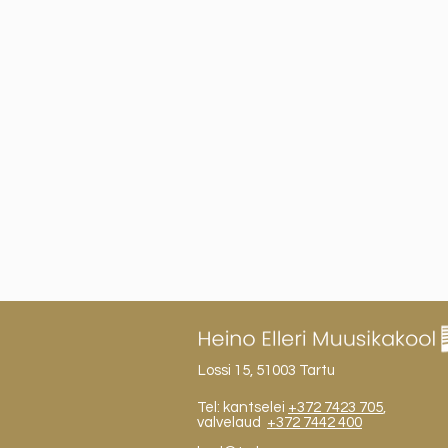
Lossi 15, 51003 Tartu
Tel: kantselei
+372 7423 705
,
valvelaud
+372 7442 400