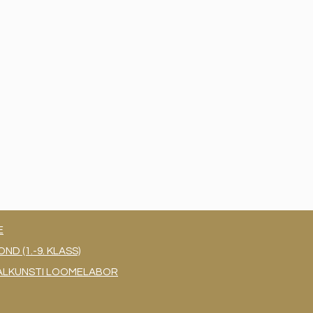
E
 (1.-9. KLASS)
UAALKUNSTI LOOMELABOR