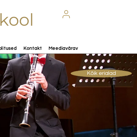
kool
olitused
Kontakt
Meediavärav
Kõik erialad