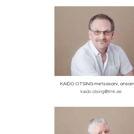
KAIDO OTSING metsasarv, ansam
kaido.otsing@tmk.ee