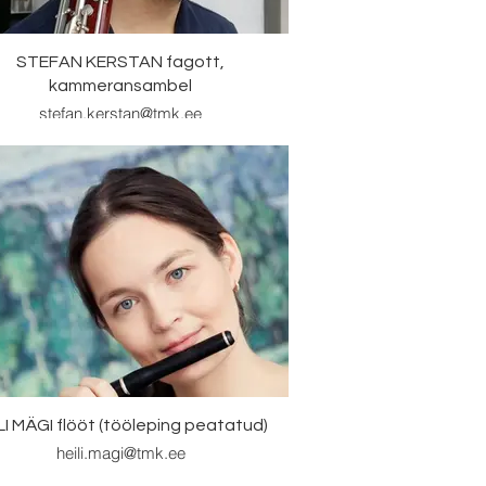
STEFAN KERSTAN fagott,
kammeransambel
stefan.kerstan@tmk.ee
LI MÄGI flööt (tööleping peatatud)
heili.magi@tmk.ee