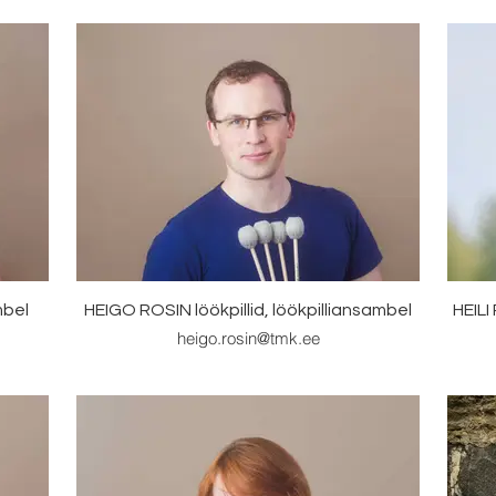
bel
HEIGO ROSIN löökpillid, löökpilliansambel
HEILI
heigo.rosin@tmk.ee