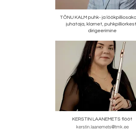
TÕNU KALM puhk- ja löökpilliosak
juhataja, klarnet, puhkpilliorkest
dirigeerimine
tonu.kalm@tmk.ee
KERSTIN LAANEMETS flööt
kerstin.laanemets@tmk.ee