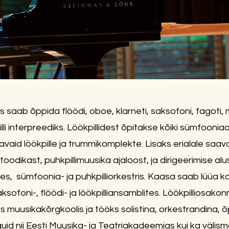
s saab õppida flöödi, oboe, klarneti, saksofoni, fagoti,
lli interpreediks. Löökpillidest õpitakse kõiki sümfooniao
aid löökpille ja trummikomplekte. Lisaks erialale saa
toodikast, puhkpillimuusika ajaloost, ja dirigeerimise 
s, sümfoonia- ja puhkpilliorkestris. Kaasa saab lüüa k
aksofoni-, flöödi- ja löökpilliansamblites. Löökpilliosak
 muusikakõrgkoolis ja tööks solistina, orkestrandina, õp
id nii Eesti Muusika- ja Teatriakadeemias kui ka välis