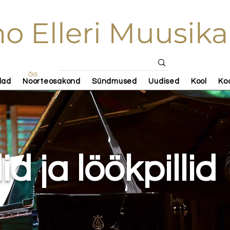
o Elleri Muusika
ÕIS
lad
Noorteosakond
Sündmused
Uudised
Kool
Ko
id ja löökpillid