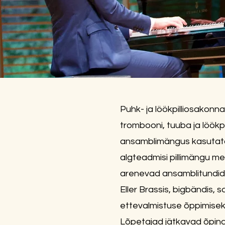
Puhk- ja löökpilliosakonna
trombooni, tuuba ja löökpi
ansamblimängus kasutatav
algteadmisi pillimängu me
arenevad ansamblitundide
Eller Brassis
,
bigbändis
, s
ettevalmistuse õppimiseks
Lõpetajad jätkavad õpingu