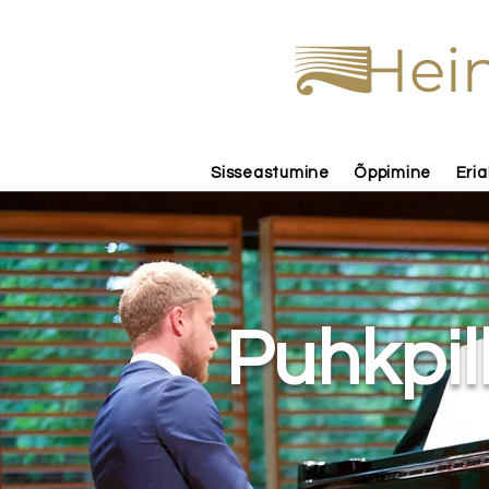
Hein
Sisseastumine
Õppimine
Eria
Puhkpill