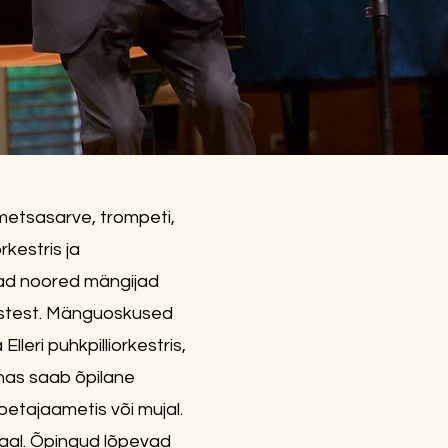
 metsasarve, trompeti,
rkestris ja
vad noored mängijad
alustest. Mänguoskused
a
Elleri puhkpilliorkestris
,
onnas saab õpilane
etajaametis või mujal.​
maal. Õpingud lõpevad