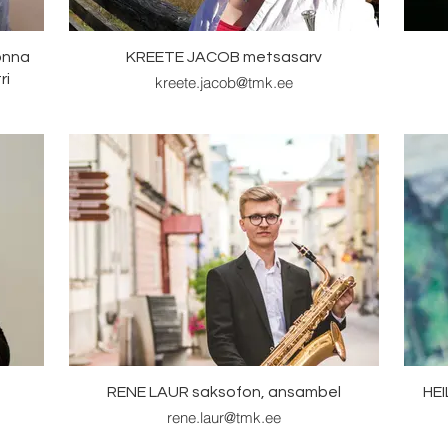
onna
KREETE JACOB metsasarv
ri
kreete.jacob@tmk.ee
RENE LAUR saksofon, ansambel
HEI
rene.laur@tmk.ee