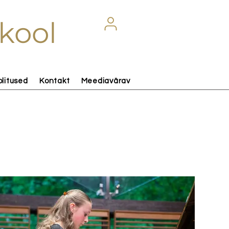
kool
olitused
Kontakt
Meediavärav