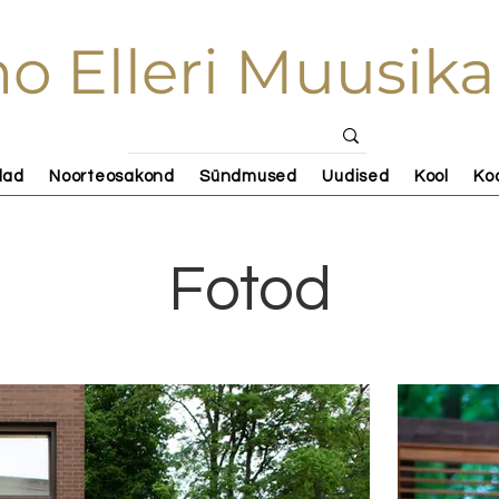
o Elleri Muusika
lad
Noorteosakond
Sündmused
Uudised
Kool
Ko
Fotod