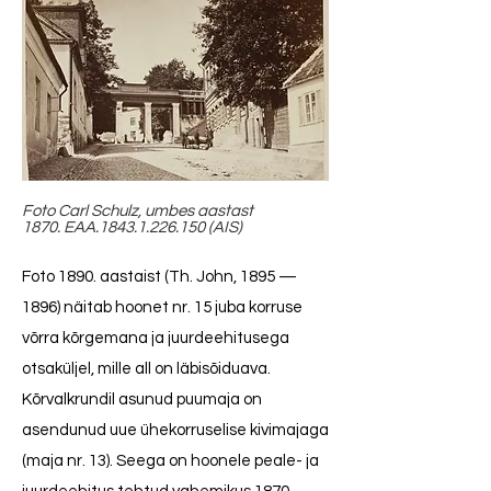
Foto Carl Schulz, umbes aastast
1870. EAA.1843.1.226.150 (AIS)
Foto 1890. aastaist (Th. John, 1895 —
1896) näitab hoonet nr. 15 juba korruse
võrra kõrgemana ja juurdeehitusega
otsaküljel, mille all on läbisõiduava.
Kõrvalkrundil asunud puumaja on
asendunud uue ühekorruselise kivimajaga
(maja nr. 13). Seega on hoonele peale- ja