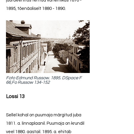
juurdeehitus tehtud vahemikus
1870 -
1895
, tõenäoliselt
1880 - 1890
.
Foto Edmund Russow. 1895. DSpace F
66,Fo Russow 134-152
Lossi 13
Sellel kohal on puumaja märgitud juba
1811. a. linnaplaanil. Puumaja on krundil
veel 1880. aastail. 1895. a. ehitab