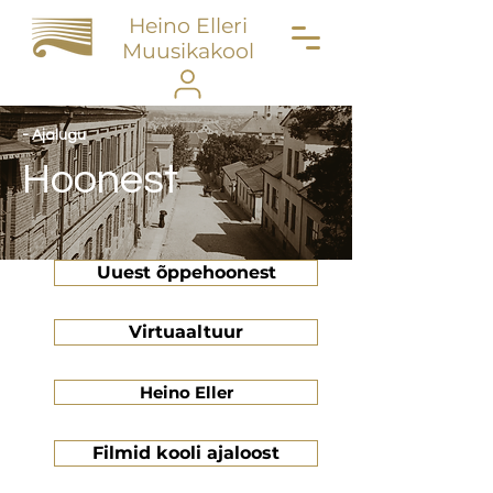
Heino Elleri
Muusikakool
- Ajalugu
Hoonest
Uuest õppehoonest
Virtuaaltuur
Heino Eller
Filmid kooli ajaloost