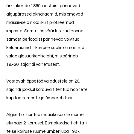
ärkliakende 1860. aastaist pärinevad
algupärased aknaraamid, mis omavad
massiivseid rikkalikult profileeritud
imposte. Samuti on väärtuslikud hoone
samast perioodist pärinevad võlvitud
keldriruumid. II korruse saalis on säilinud
valge glasuurkahhelahi, mis pärineb
19.-20. sajandi vahetusest.
Vastavalt õppetöö vajadustele on 20.
sajandi jooksul korduvalt tehtud hoonete
kapitaalremonte ja ümberehitusi.
Algselt oli üüritud muusikakoolile ruume
elumaja 2. korrusel. Esmakordselt ehitati
teise korruse ruume ümber juba 1927.