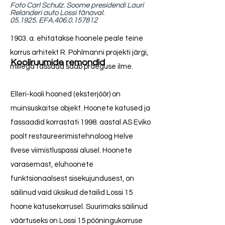
Foto Carl Schulz. Soome presidendi Lauri
Relanderi auto Lossi tänaval.
05.1925. EFA.406.0.157812
1903. a. ehitatakse hoonele peale teine
korrus arhitekt R. Pohlmanni projekti järgi,
Kooliruumide remondid
millega fassaad saab praeguse ilme.
Elleri-kooli hooned (eksterjöör) on
muinsuskaitse objekt. Hoonete katused ja
fassaadid korrastati 1998. aastal AS Eviko
poolt restaureerimistehnoloog Helve
Ilvese viimistluspassi alusel. Hoonete
varasemast, eluhoonete
funktsionaalsest sisekujundusest, on
säilinud vaid üksikud detailid Lossi 15
hoone katusekorrusel. Suurimaks säilinud
väärtuseks on Lossi 15 pööningukorruse