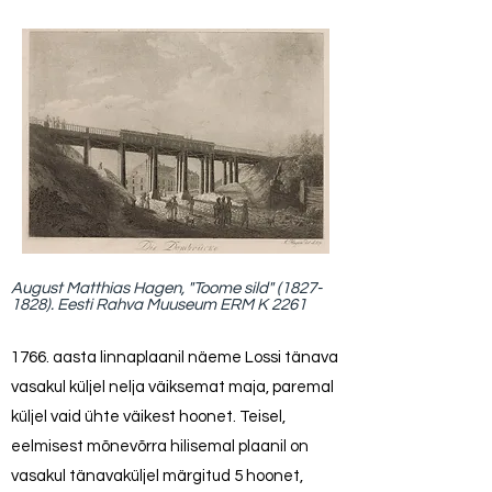
August Matthias Hagen, "Toome sild"
(1827-
1828)
. Eesti Rahva Muuseum ERM K 2261
1766. aasta linnaplaanil näeme Lossi tänava
vasakul küljel nelja väiksemat maja, paremal
küljel vaid ühte väikest hoonet. Teisel,
eelmisest mõnevõrra hilisemal plaanil on
vasakul tänavaküljel märgitud 5 hoonet,