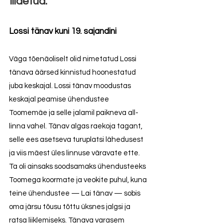
liidetud.
Lossi tänav kuni 19. sajandini
Väga tõenäoliselt olid nimetatud Lossi
tänava äärsed kinnistud hoonestatud
juba keskajal. Lossi tänav moodustas
keskajal peamise ühendustee
Toomemäe ja selle jalamil paikneva all-
linna vahel. Tänav algas raekoja tagant,
selle ees asetseva turuplatsi lähedusest
ja viis mäest üles linnuse väravate ette.
Ta oli ainsaks soodsamaks ühendusteeks
Toomega koormate ja veokite puhul, kuna
teine ühendustee — Lai tänav — sobis
oma järsu tõusu tõttu üksnes jalgsi ja
ratsa liiklemiseks. Tänava varasem