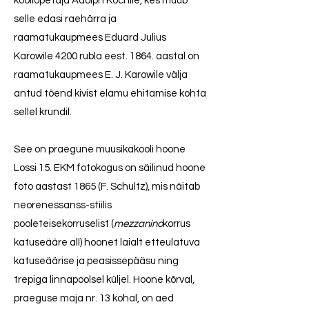
kooliõpetaja Adolph Kochile, kes müüb
selle edasi raehärra ja
raamatukaupmees Eduard Julius
Karowile 4200 rubla eest. 1864. aastal on
raamatukaupmees E. J. Karowile välja
antud tõend kivist elamu ehitamise kohta
sellel krundil.
See on praegune muusikakooli hoone
Lossi 15. EKM fotokogus on säilinud hoone
foto aastast 1865 (F. Schultz), mis näitab
neorenessanss-stiilis
pooleteisekorruselist (
mezzanino
korrus
katuseääre all) hoonet laialt etteulatuva
katuseäärise ja peasissepääsu ning
trepiga linnapoolsel küljel. Hoone kõrval,
praeguse maja nr. 13 kohal, on aed