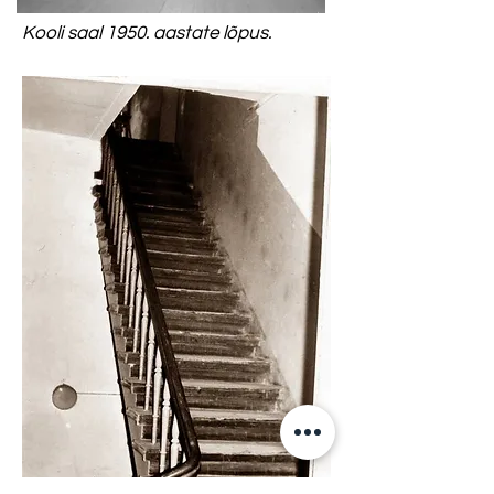
Kooli saal 1950. aastate lõpus.