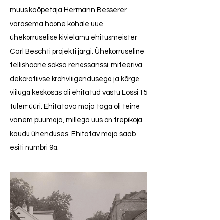
muusikaõpetaja Hermann Besserer
varasema hoone kohale uue
ühekorruselise kivielamu ehitusmeister
Carl Beschti projekti järgi. Ühekorruseline
tellishoone saksa renessanssi imiteeriva
dekoratiivse krohvliigendusega ja kõrge
viiluga keskosas oli ehitatud vastu Lossi 15
tulemüüri. Ehitatava maja taga oli teine
vanem puumaja, millega uus on trepikoja
kaudu ühenduses. Ehitatav maja saab
esiti numbri 9a.