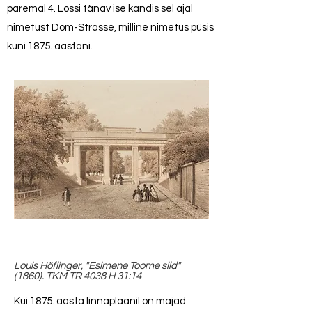
paremal 4. Lossi tänav ise kandis sel ajal
nimetust Dom-Strasse, milline nimetus püsis
kuni 1875. aastani.
Louis Höflinger, "Esimene Toome sild"
(1860). TKM TR 4038 H 31:14
Kui 1875. aasta linnaplaanil on majad