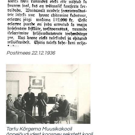
Postimees
22.12.1936
Tartu Kõrgema Muusikakooli
õppejõududest koosnev sekstett kooli