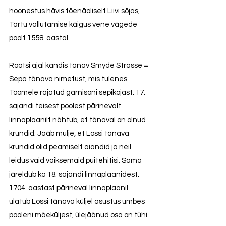
hoonestus hävis tõenäoliselt Liivi sõjas,
Tartu vallutamise käigus vene vägede
poolt 1558. aastal.
Rootsi ajal kandis tänav Smyde Strasse =
Sepa tänava nimetust, mis tulenes
Toomele rajatud garnisoni sepikojast. 17.
sajandi teisest poolest pärinevalt
linnaplaanilt nähtub, et tänaval on olnud
krundid. Jääb mulje, et Lossi tänava
krundid olid peamiselt aiandid ja neil
leidus vaid väiksemaid puitehitisi. Sama
järeldub ka 18. sajandi linnaplaanidest.
1704. aastast pärineval linnaplaanil
ulatub Lossi tänava küljel asustus umbes
pooleni mäeküljest, ülejäänud osa on tühi.