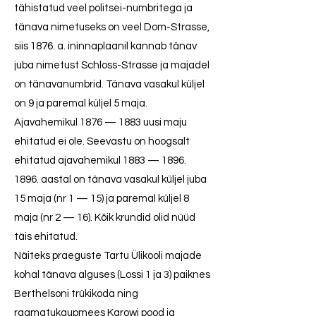
tähistatud veel politsei-numbritega ja
tänava nimetuseks on veel Dom-Strasse,
siis 1876. a. ininnaplaanil kannab tänav
juba nimetust Schloss-Strasse ja majadel
on tänavanumbrid. Tänava vasakul küljel
on 9 ja paremal küljel 5 maja.
Ajavahemikul 1876 — 1883 uusi maju
ehitatud ei ole. Seevastu on hoogsalt
ehitatud ajavahemikul 1883 —
1896.
1896
. aastal on tänava vasakul küljel juba
15 maja (nr 1 — 15) ja paremal küljel 8
maja (nr 2 — 16). Kõik krundid olid nüüd
täis ehitatud.
Näiteks praeguste Tartu Ülikooli majade
kohal tänava alguses (Lossi 1 ja 3) paiknes
Berthelsoni trükikoda ning
raamatukaupmees Karowi pood ja