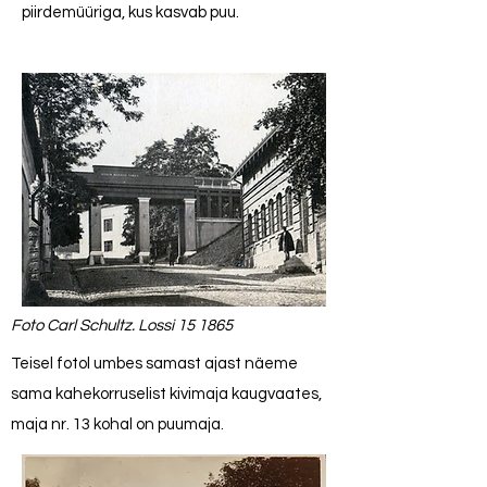
piirdemüüriga, kus kasvab puu.
Foto Carl Schultz. Lossi 15 1865
Teisel fotol umbes samast ajast näeme
sama kahekorruselist kivimaja kaugvaates,
maja nr. 13 kohal on puumaja.