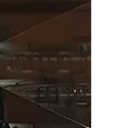
Lätist, Leedust, Soomest, Ungarist, Horvaatiast,
Hispaaniast, Poolast, Hiinast ja mujalt, mis teeb
saavutuse eriti silmapaistvaks. Alfredit saatis
pianist Jaan Kapp ning tema õpetaja on Priit S