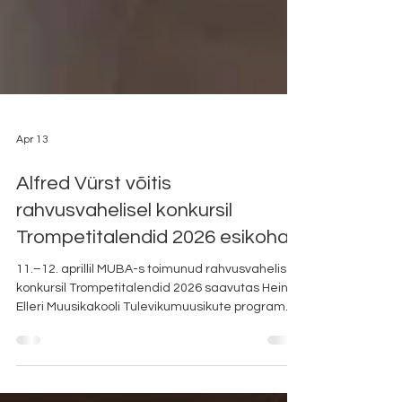
Apr 13
Alfred Vürst võitis
rahvusvahelisel konkursil
Trompetitalendid 2026 esikoha
11.–12. aprillil MUBA-s toimunud rahvusvahelisel
konkursil Trompetitalendid 2026 saavutas Heino
Elleri Muusikakooli Tulevikumuusikute programmi
ning Räpina Muusikakooli õpilane Alfred Vürst 1.
koha IV vanuserühmas (14–15-aastased).
Konkursil osales üle 100 noore trompetisti Eestist,