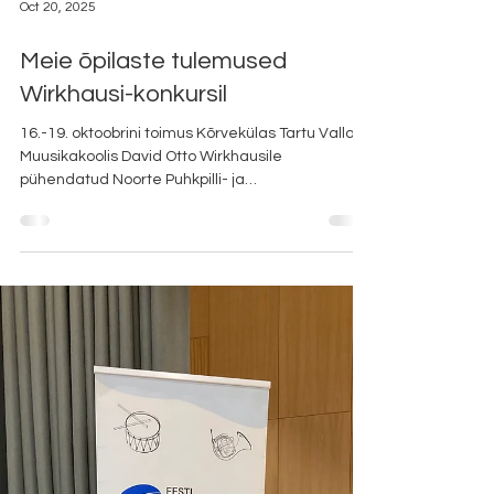
Oct 20, 2025
Meie õpilaste tulemused
Wirkhausi-konkursil
16.-19. oktoobrini toimus Kõrvekülas Tartu Valla
Muusikakoolis David Otto Wirkhausile
pühendatud Noorte Puhkpilli- ja
Löökpillimängijate Konkurss, kus osales üle 180
noore muusiku. Alljärgnevalt meie kooli õpilaste
tulemused. LÖÖKPILLID I vanuserühm I koht Hugo
Puumeister õp. Heigo Rosin, klaveril Ieva
Kostanda II koht Susi Mikelsaar õp. Ilja Šarapov,
klaveril Ieva Kostanda III koht Aston River Tamm
õp. Ilja Šarapov, klaveril Ieva Kostanda Diplom
Otto Pruul õp. Ilja Šarapo