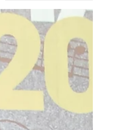
----- LÖÖKPILLIKONKURSS žürii: Jonas Thygesen
Alessandro Beco Ilja Šarapov Löökpillide noorem
vanuseaste: II koht - Kirke Marran, Heino Elleri
Muusikakool, õpetaja Heigo Rosin /
kontsertmeister Ieva Kostanda II koht - Artur
Roditšenko, Heino Elleri Muusikakool, õpetaja
Heigo Rosin / kontsertmeister Ieva Kostanda II
koht - Kerttu Makko , MUBA, õpetaja Tiit Joamets
/ kontsertmeist