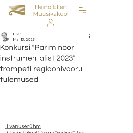
Heino Elleri
Muusikakool
Eller
Mar 13, 2023
Konkursi "Parim noor
instrumentalist 2023"
trompeti regioonivooru
tulemused
II vanuserühm