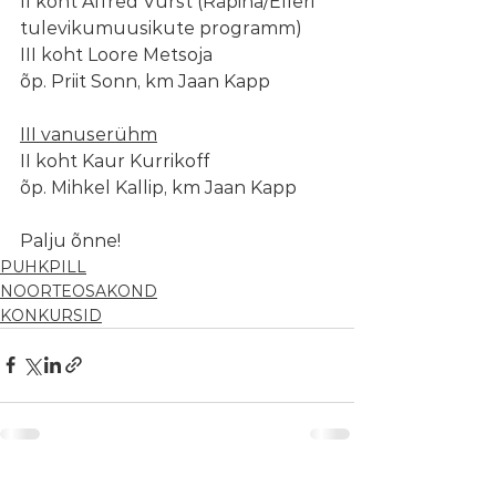
II koht Alfred Vürst (Räpina/Elleri 
tulevikumuusikute programm)
III koht Loore Metsoja 
õp. Priit Sonn, km Jaan Kapp
III vanuserühm
II koht Kaur Kurrikoff 
õp. Mihkel Kallip, km Jaan Kapp
Palju õnne!
PUHKPILL
NOORTEOSAKOND
KONKURSID