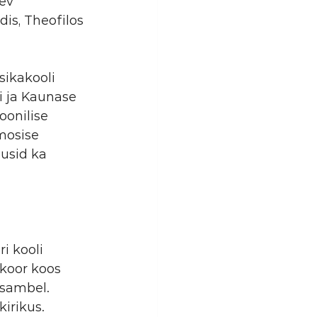
ev 
is, Theofilos 
sikakooli 
i ja Kaunase 
onilise 
mosise 
usid ka 
i kooli 
koor koos 
sambel. 
kirikus.