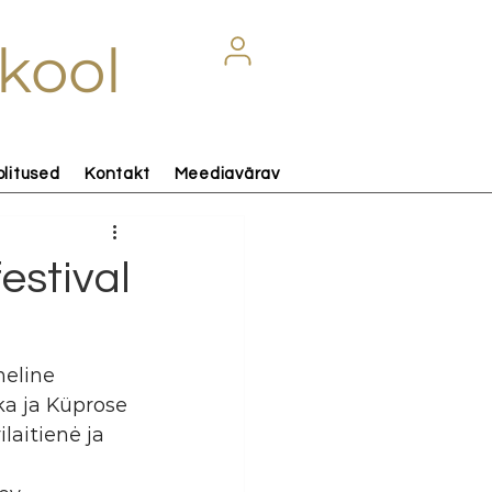
kool
olitused
Kontakt
Meediavärav
stival
heline 
a ja Küprose 
aitienė ja 
 