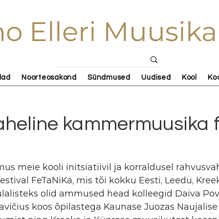
o Elleri Muusika
lad
Noorteosakond
Sündmused
Uudised
Kool
Ko
heline kammermuusika fe
imus meie kooli initsiatiivil ja korraldusel rahvusva
ival FeTaNiKa, mis tõi kokku Eesti, Leedu, Kreek
alisteks olid ammused head kolleegid Daiva Povil
ičius koos õpilastega Kaunase Juozas Naujalise