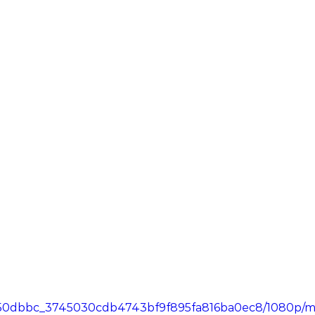
deo/50dbbc_3745030cdb4743bf9f895fa816ba0ec8/1080p/m