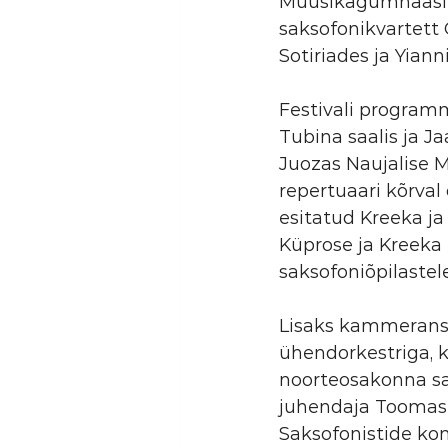
Muusikagümnaasiu
saksofonikvartett 
Sotiriades ja Yianni
Festivali programm
Tubina saalis ja Ja
Juozas Naujalise 
repertuaari kõrval
esitatud Kreeka ja
Küprose ja Kreeka
saksofoniõpilastel
Lisaks kammeransam
ühendorkestriga, k
noorteosakonna sak
juhendaja Toomas 
Saksofonistide kont