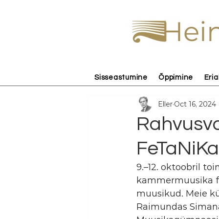
Hein
Sisseastumine
Õppimine
Eria
Eller
Oct 16, 2024
Rahvusva
FeTaNiKa
9.–12. oktoobril to
kammermuusika fest
muusikud. Meie kül
Raimundas Simanav