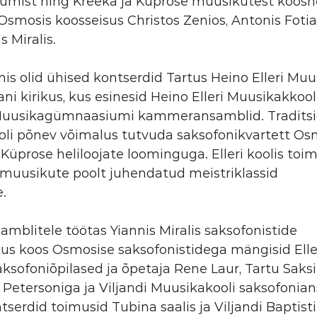
mist ning Kreeka ja Küprose muusikutest koosn
Osmosis koosseisus Christos Zenios, Antonis Fotiad
s Miralis.
is olid ühised kontserdid Tartus Heino Elleri Muu
ani kirikus, kus esinesid Heino Elleri Muusikakkool
Muusikagümnaasiumi kammeransamblid. Traditsio
 oli põnev võimalus tutvuda saksofonikvartett Os
 Küprose heliloojate loominguga. Elleri koolis toim
 muusikute poolt juhendatud meistriklassid 
e.
blitele töötas Yiannis Miralis saksofonistide 
us koos Osmosise saksofonistidega mängisid Eller
sofoniõpilased ja õpetaja Rene Laur, Tartu Saksi
Petersoniga ja Viljandi Muusikakooli saksofonian
serdid toimusid Tubina saalis ja Viljandi Baptisti