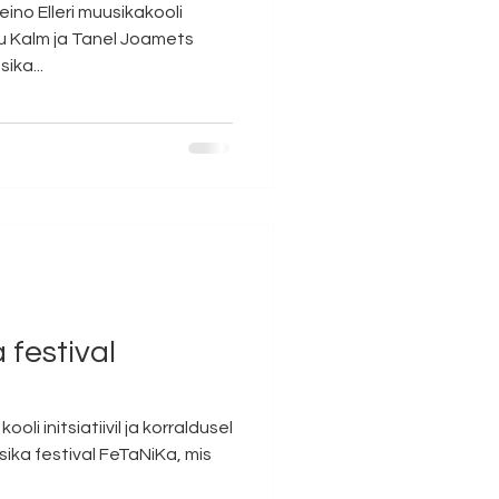
eino Elleri muusikakooli
u Kalm ja Tanel Joamets
ika...
festival
oli initsiatiivil ja korraldusel
ka festival FeTaNiKa, mis