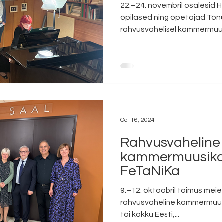
22.–24. novembril osalesid H
õpilased ning õpetajad Tõn
rahvusvahelisel kammermuus
Oct 16, 2024
Rahvusvaheline
kammermuusika 
FeTaNiKa
9.–12. oktoobril toimus meie ko
rahvusvaheline kammermuusi
tõi kokku Eesti,...