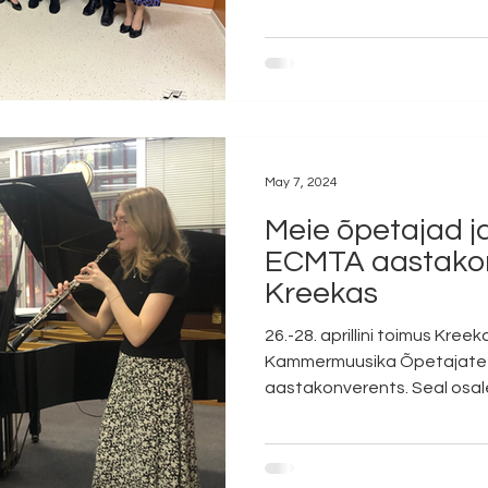
May 7, 2024
Meie õpetajad j
ECMTA aastakon
Kreekas
26.-28. aprillini toimus Kre
Kammermuusika Õpetajate 