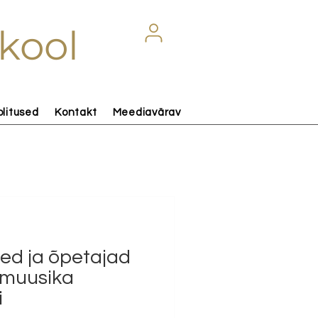
kool
olitused
Kontakt
Meediavärav
sed ja õpetajad
muusika
i