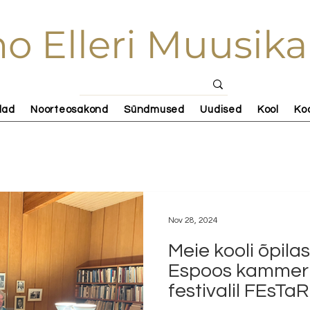
o Elleri Muusika
lad
Noorteosakond
Sündmused
Uudised
Kool
Ko
Nov 28, 2024
Meie kooli õpila
Espoos kammer
festivalil FEsTaR