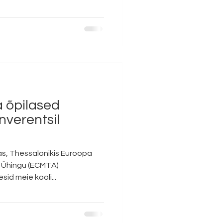
a õpilased
verentsil
ekas, Thessalonikis Euroopa
Ühingu (ECMTA)
aastakonverents. Seal osalesid meie kooli...