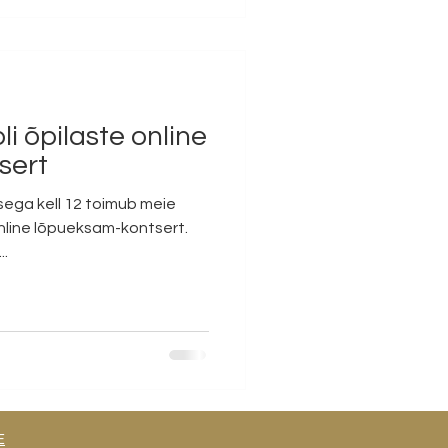
 õpilaste online
sert
usega kell 12 toimub meie
..
E