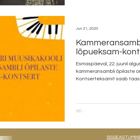
Jun 21, 2020
Kammeransambli
lõpueksam-kont
Esmaspäeval, 22. juunil alg
kammeransambli õpilaste online lõpueksam-kontsert.
Kontserteksamit saab taas.
SISSEASTUMIN