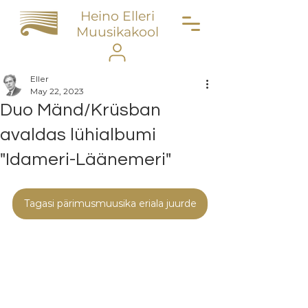
Heino Elleri
Muusikakool
Eller
May 22, 2023
Duo Mänd/Krüsban
avaldas lühialbumi
"Idameri-Läänemeri"
Tagasi pärimusmuusika eriala juurde