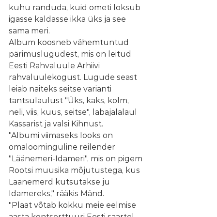
kuhu randuda, kuid ometi loksub 
igasse kaldasse ikka üks ja see 
sama meri.
Album koosneb vähemtuntud 
pärimuslugudest, mis on leitud 
Eesti Rahvaluule Arhiivi 
rahvaluulekogust. Lugude seast 
leiab näiteks seitse varianti 
tantsulaulust "Üks, kaks, kolm, 
neli, viis, kuus, seitse", labajalalaul 
Kassarist ja valsi Kihnust. 
"Albumi viimaseks looks on 
omaloominguline reilender 
"Läänemeri-Idameri", mis on pigem 
Rootsi muusika mõjutustega, kus 
Läänemerd kutsutakse ju 
Idamereks," rääkis Mänd.
"Plaat võtab kokku meie eelmise 
aasta kontserttuuri Eesti saartel, 