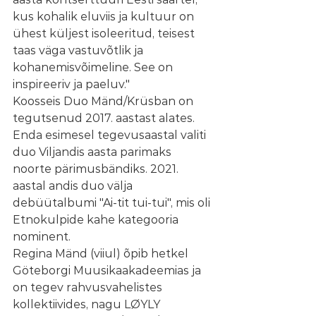
kus kohalik eluviis ja kultuur on 
ühest küljest isoleeritud, teisest 
taas väga vastuvõtlik ja 
kohanemisvõimeline. See on 
inspireeriv ja paeluv."
Koosseis Duo Mänd/Krüsban on 
tegutsenud 2017. aastast alates. 
Enda esimesel tegevusaastal valiti 
duo Viljandis aasta parimaks 
noorte pärimusbändiks. 2021. 
aastal andis duo välja 
debüütalbumi "Ai-tit tui-tui", mis oli 
Etnokulpide kahe kategooria 
nominent.
Regina Mänd (viiul) õpib hetkel 
Göteborgi Muusikaakadeemias ja 
on tegev rahvusvahelistes 
kollektiivides, nagu LØYLY 