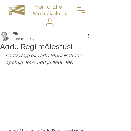
Heino Elleri
Muusikakool
Eller
Dec 10, 2019
Aadu Regi mälestusi
Aadu Regi oli Tartu Muusikakooli 
õpetaja 1944-1951 ja 1956-1991
Aare Allikvee ja Aadu Regi Lossi mäel 