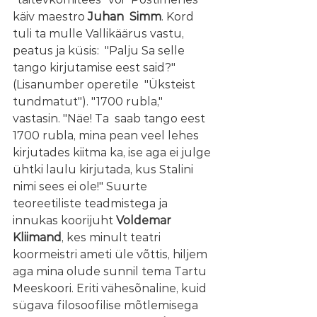
käiv maestro 
Juhan  Simm
. Kord  
tuli ta mulle Vallikäärus vastu, 
peatus ja küsis:  "Palju Sa selle 
tango kirjutamise eest said?" 
(Lisanumber operetile  "Üksteist  
tundmatut"). "1700 rubla,"  
vastasin. "Näe! Ta  saab tango eest 
1700 rubla, mina pean veel lehes 
kirjutades kiitma ka, ise aga ei julge 
ühtki laulu kirjutada, kus Stalini 
nimi sees ei ole!" Suurte 
teoreetiliste teadmistega ja 
innukas koorijuht
 Voldemar 
Kliimand
, kes minult teatri 
koormeistri ameti üle võttis, hiljem 
aga mina olude sunnil tema Tartu 
Meeskoori. Eriti vähesõnaline, kuid 
sügava filosoofilise mõtlemisega 