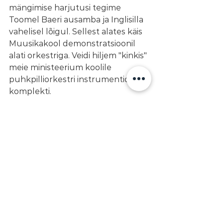
mängimise harjutusi tegime 
Toomel Baeri ausamba ja Inglisilla 
vahelisel lõigul. Sellest alates käis 
Muusikakool demonstratsioonil 
alati orkestriga. Veidi hiljem "kinkis" 
meie ministeerium koolile 
puhkpilliorkestri instrumentide  
komplekti.
Kooli 50. aastapäeva kontserdi 
kavandamisel tekkis mul idee 
koostada õpilastest ja vilistlastest 
sümfooniaorkester. Mõte sai teoks. 
Vilistlased Raadio 
sümfooniaorkestrist,  "Estonia" ja  
"Vanemuise" orkestritest  andsid 
nõusoleku. Solistiks sai vilistlane 
Eugen Kelder.
 Kavas oli Fr. 
Schuberti "Lõpetamata 
sümfoonia" ja Tschaikovski I 