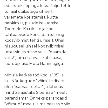
edasisteks õpinguteks. Palju tehti 
tol ajal õpilastega ühiselt: 
varemete koristamist, kütte 
hankimist, puude istutamist 
Toomele. Ka riiklike ja kooli 
tähtpäevade korraldamist ning 
koosviibimist tehti ühiselt. Ühel 
niisugusel ühisel koosviibimisel 
tantsisin esimese valsi ("daamide 
valik!") oma tulevase abikaasa, 
lauluõpilase Meta Hanimägiga.
Minule katkes töö koolis 1951. a., 
kui Nõukogude "võim" leidis, et 
olen "isamaa reetur" ja lähetas 
mind 25 aastaks Siberisse "meelt 
parandama". Õnneks parandasid 
"võimud" meelt ja ma pääsesin viie 