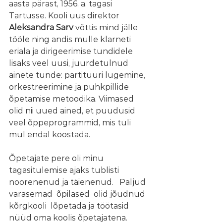
aasta pärast, 1956. a. tagasi 
Tartusse. Kooli uus direktor
Aleksandra Sarv
 võttis mind jälle 
tööle ning andis mulle klarneti 
eriala ja dirigeerimise tundidele 
lisaks veel uusi, juurdetulnud 
ainete tunde: partituuri lugemine, 
orkestreerimine ja puhkpillide 
õpetamise metoodika. Viimased 
olid nii uued ained, et puudusid 
veel õppeprogrammid, mis tuli 
mul endal koostada.
Õpetajate pere oli minu 
tagasitulemise ajaks tublisti 
noorenenud ja täienenud.   Paljud  
varasemad  õpilased  olid jõudnud  
kõrgkooli  lõpetada ja töötasid 
nüüd oma koolis õpetajatena. 