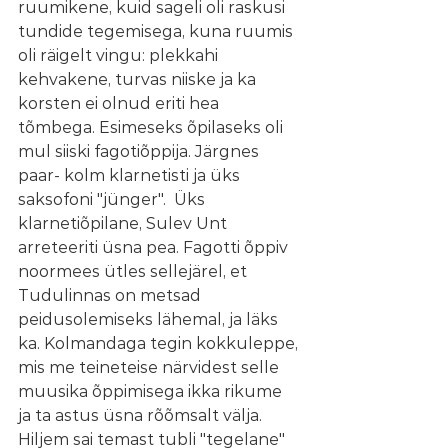
ruumikene, kuid sageli oli raskusi 
tundide tegemisega, kuna ruumis 
oli räigelt vingu: plekkahi 
kehvakene, turvas niiske ja ka 
korsten ei olnud eriti hea 
tõmbega. Esimeseks õpilaseks oli 
mul siiski fagotiõppija. Järgnes 
paar- kolm klarnetisti ja üks 
saksofoni "jünger".  Üks 
klarnetiõpilane, Sulev Unt 
arreteeriti üsna pea. Fagotti õppiv 
noormees ütles sellejärel, et 
Tudulinnas on metsad 
peidusolemiseks lähemal, ja läks 
ka. Kolmandaga tegin kokkuleppe, 
mis me teineteise närvidest selle 
muusika õppimisega ikka rikume 
ja ta astus üsna rõõmsalt välja. 
Hiljem sai temast tubli "tegelane" 