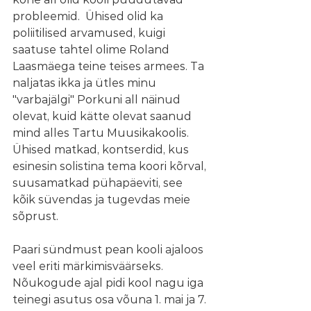
probleemid.  Ühised olid ka 
poliitilised arvamused, kuigi 
saatuse tahtel olime Roland 
Laasmäega teine teises armees. Ta 
naljatas ikka ja ütles minu 
"varbajälgi" Porkuni all näinud 
olevat, kuid kätte olevat saanud 
mind alles Tartu Muusikakoolis. 
Ühised matkad, kontserdid, kus 
esinesin solistina tema koori kõrval, 
suusamatkad pühapäeviti, see 
kõik süvendas ja tugevdas meie 
sõprust.
Paari sündmust pean kooli ajaloos  
veel eriti märkimisväärseks. 
Nõukogude ajal pidi kool nagu iga 
teinegi asutus osa võuna 1. mai ja 7. 