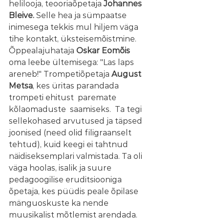
helilooja, teooriaõpetaja 
Johannes 
Bleive.
 Selle hea ja sümpaatse 
inimesega tekkis mul hiljem väga 
tihe kontakt, üksteisemõistmine. 
Õppealajuhataja 
Oskar Eomõis 
oma leebe ültemisega: "Las laps 
areneb!" Trompetiõpetaja 
August 
Metsa
, kes üritas parandada 
trompeti ehitust  paremate  
kõlaomaduste  saamiseks.  Ta tegi 
sellekohased arvutused ja täpsed 
joonised (need olid filigraanselt 
tehtud), kuid keegi ei tahtnud 
näidiseksemplari valmistada. Ta oli 
väga hoolas, isalik ja suure 
pedagoogilise eruditsiooniga 
õpetaja, kes püüdis peale õpilase 
mänguoskuste ka nende 
muusikalist mõtlemist arendada. 