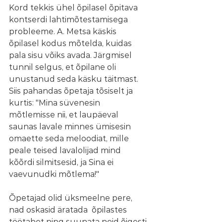
Kord tekkis ühel õpilasel õpitava 
kontserdi lahtimõtestamisega 
probleeme. A. Metsa käskis 
õpilasel kodus mõtelda, kuidas 
pala sisu võiks avada. Järgmisel 
tunnil selgus, et õpilane oli 
unustanud seda käsku täitmast. 
Siis pahandas õpetaja tõsiselt ja 
kurtis: "Mina süvenesin 
mõtlemisse nii, et laupäeval 
saunas lavale minnes ümisesin 
omaette seda meloodiat, mille 
peale teised lavalolijad mind 
kõõrdi silmitsesid, ja Sina ei 
vaevunudki mõtlema!"
Õpetajad olid üksmeelne pere, 
nad oskasid äratada  õpilastes 
töötahet ning suunata neid õigesti 