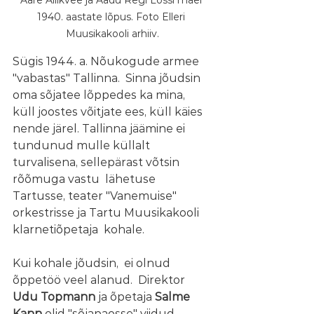
1940. aastate lõpus. Foto Elleri 
Muusikakooli arhiiv.
Sügis 1944. a. Nõukogude armee 
"vabastas" Tallinna.  Sinna jõudsin 
oma sõjatee lõppedes ka mina, 
küll joostes võitjate ees, küll käies 
nende järel. Tallinna jäämine ei 
tundunud mulle küllalt 
turvalisena, sellepärast võtsin 
rõõmuga vastu  lähetuse 
Tartusse, teater "Vanemuise" 
orkestrisse ja Tartu Muusikakooli 
klarnetiõpetaja  kohale.
Kui kohale jõudsin,  ei olnud 
õppetöö veel alanud.  Direktor 
Udu Topmann 
ja õpetaja 
Salme 
Kann
 olid "sõjapaosse" viidud 