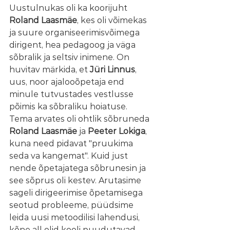
Uustulnukas oli ka koorijuht 
Roland Laasmäe
, kes oli võimekas 
ja suure organiseerimisvõimega 
dirigent, hea pedagoog ja väga 
sõbralik ja seltsiv inimene. On 
huvitav märkida, et 
Jüri Linnus
, 
uus, noor ajalooõpetaja end 
minule tutvustades vestlusse 
põimis ka sõbraliku hoiatuse.  
Tema arvates oli ohtlik sõbruneda 
Roland Laasmäe
 ja 
Peeter Lokiga
, 
kuna need pidavat "pruukima 
seda va kangemat". Kuid just 
nende õpetajatega sõbrunesin ja 
see sõprus oli kestev. Arutasime 
sageli dirigeerimise õpetamisega 
seotud probleeme, püüdsime 
leida uusi metoodilisi lahendusi, 
kõne all olid kooli puudutavad  