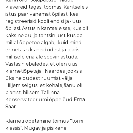
klavereid tagasi toomas. Kantseleis 
istus paar vanemat õpilast, kes 
registreerisid kooli endisi ja · uusi 
õpilasi. Astusin kantseleisse, kus oli 
kaks neidu, ja tahtsin just küsida, 
millal õppetöö algab,  kuid mind 
ennetas üks neidudest ja  päris,  
millisele erialale soovin astuda. 
Vastasin ebaledes, et olen uus 
klarnetiõpetaja.  Naerdes jooksis 
üks neidudest ruumist välja.  
Hiljem selgus, et kohalejäänu oli 
pianist, hilisem Tallinna 
Konservatooriumi õppejõud 
Erna 
Saar
.
Klarneti õpetamine toimus "torni 
klassis". Mugav ja pisikene 