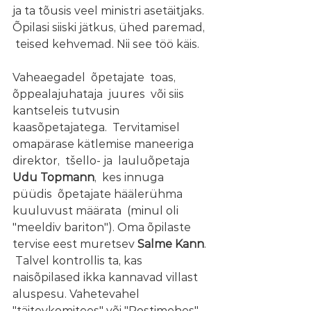
ja ta tõusis veel ministri asetäitjaks. 
Õpilasi siiski jätkus, ühed paremad, 
 teised kehvemad. Nii see töö käis.
Vaheaegadel  õpetajate  toas,  
õppealajuhataja  juures  või siis 
kantseleis tutvusin 
kaasõpetajatega.  Tervitamisel 
omapärase kätlemise maneeriga 
direktor,  tšello- ja  lauluõpetaja  
Udu Topmann
,  kes innuga  
püüdis  õpetajate häälerühma 
kuuluvust määrata  (minul oli 
"meeldiv bariton"). Oma õpilaste 
tervise eest muretsev 
Salme Kann
. 
 Talvel kontrollis ta, kas 
naisõpilased ikka kannavad villast 
aluspesu. Vahetevahel  
"täitevkomitees" või "Postimehes" 