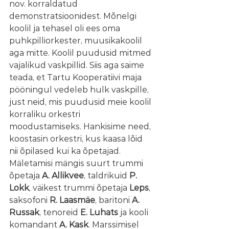
nov. korraldatud 
demonstratsioonidest. Mõnelgi 
koolil ja tehasel oli ees oma 
puhkpilliorkester, muusikakoolil 
aga mitte. Koolil puudusid mitmed 
vajalikud vaskpillid. Siis aga saime 
teada, et Tartu Kooperatiivi maja 
pööningul vedeleb hulk vaskpille, 
just neid, mis puudusid meie koolil 
korraliku orkestri 
moodustamiseks. Hankisime need, 
koostasin orkestri, kus kaasa lõid 
nii õpilased kui ka õpetajad. 
Mäletamisi mängis suurt trummi 
õpetaja
 A. Allikvee
, taldrikuid 
P. 
Lokk
, väikest trummi õpetaja 
Leps
, 
saksofoni 
R. Laasmäe
, baritoni
 A. 
Russak
, tenoreid 
E. Luhats
 ja kooli 
komandant 
A. Kask
. Marssimisel 