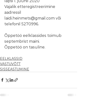
lapsi 1. juunil 2020 
Vajalik etteregistreerimine 
aadressil 
laidi.heinmets@gmail.com või 
telefonil 5270996.
Õppetöö eelklassides toimub 
septembrist maini.
Õppetöö on tasuline.
EELKLASSID
VASTUVÕTT
SISSEASTUMINE