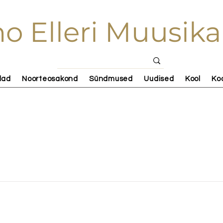
o Elleri Muusika
lad
Noorteosakond
Sündmused
Uudised
Kool
Ko
Job Listings