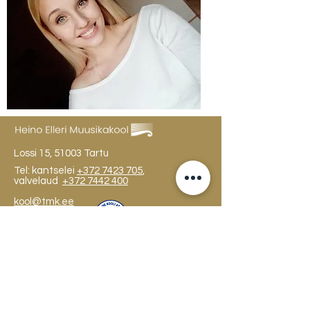
Lossi 15, 51003 Tartu
Tel: kantselei
+372 7423 705
,
valvelaud
+372 7442 400
kool@tmk.ee
SISSEASTUMINE
ERIALAD
NOORTEOSAKOND (1.-9. KLASS)
DOKUMENDID
HELI- JA VISUAALKUNSTI
LOOMELABOR