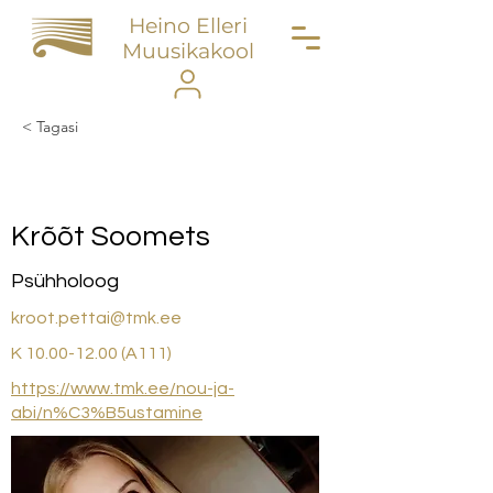
Heino Elleri
Muusikakool
< Tagasi
Krõõt Soomets
Krõõt Soomets
Psühholoog
kroot.pettai@tmk.ee
K
10.00-12.00
(A111)
https://www.tmk.ee/nou-ja-
abi/n%C3%B5ustamine