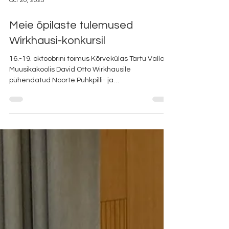
Oct 20, 2025
Meie õpilaste tulemused
Wirkhausi-konkursil
16.-19. oktoobrini toimus Kõrvekülas Tartu Valla
Muusikakoolis David Otto Wirkhausile
pühendatud Noorte Puhkpilli- ja
Löökpillimängijate Konkurss, kus osales üle 180
noore muusiku. Alljärgnevalt meie kooli õpilaste
tulemused. LÖÖKPILLID I vanuserühm I koht Hugo
Puumeister õp. Heigo Rosin, klaveril Ieva
Kostanda II koht Susi Mikelsaar õp. Ilja Šarapov,
klaveril Ieva Kostanda III koht Aston River Tamm
õp. Ilja Šarapov, klaveril Ieva Kostanda Diplom
Otto Pruul õp. Ilja Šarapo