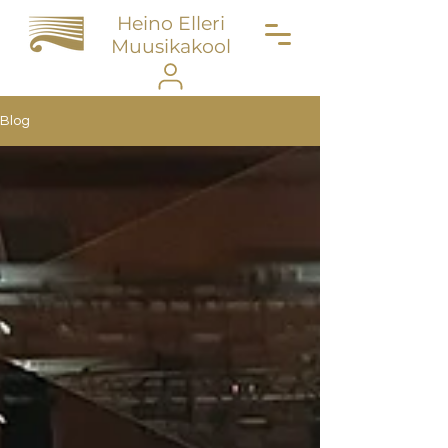
Heino Elleri
Muusikakool
Blog