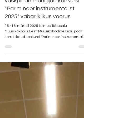
Mar 17, 2025
Trompetistid ja madalate
vaskpillide mängijad konkursi
"Parim noor instrumentalist
2025" vabariiklikus voorus
15.-16. märtsil 2025 toimus Tabasalu
Muusikakoolis Eesti Muusikakoolide Liidu poolt
korraldatud konkursi "Parim noor instrumentalist...