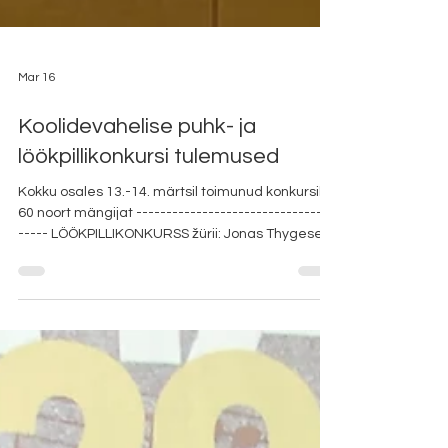
Mar 16
Koolidevahelise puhk- ja
löökpillikonkursi tulemused
Kokku osales 13.-14. märtsil toimunud konkursil
60 noort mängijat ---------------------------------
----- LÖÖKPILLIKONKURSS žürii: Jonas Thygesen
Alessandro Beco Ilja Šarapov Löökpillide noorem
vanuseaste: II koht - Kirke Marran, Heino Elleri
Muusikakool, õpetaja Heigo Rosin /
kontsertmeister Ieva Kostanda II koht - Artur
Roditšenko, Heino Elleri Muusikakool, õpetaja
Heigo Rosin / kontsertmeister Ieva Kostanda II
koht - Kerttu Makko , MUBA, õpetaja Tiit Joamets
/ kontsertmeist