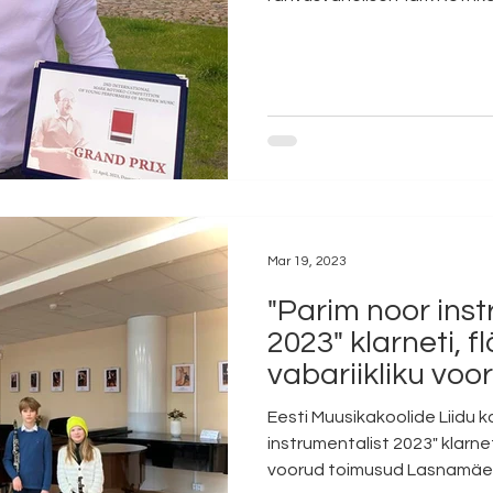
Mar 19, 2023
"Parim noor inst
2023" klarneti, f
vabariikliku vo
Eesti Muusikakoolide Liidu k
instrumentalist 2023" klarneti
voorud toimusud Lasnamäe.