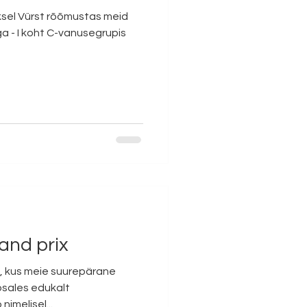
Aksel Vürst rõõmustas meid
a - I koht C-vanusegrupis
rand prix
, kus meie suurepärane
osales edukalt
imelisel...