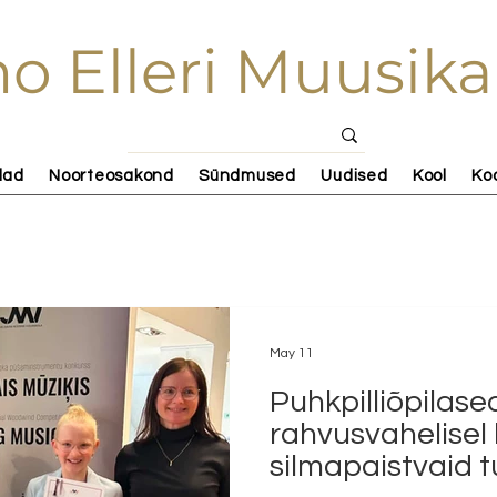
o Elleri Muusika
lad
Noorteosakond
Sündmused
Uudised
Kool
Ko
May 11
Puhkpilliõpilas
rahvusvahelisel 
silmapaistvaid 