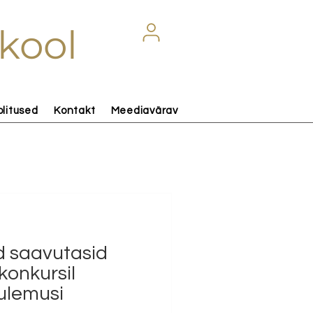
kool
olitused
Kontakt
Meediavärav
ed saavutasid
konkursil
tulemusi