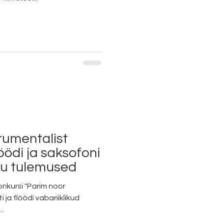
rumentalist
löödi ja saksofoni
oru tulemused
onkursi "Parim noor
 ja flöödi vabariiklikud
..