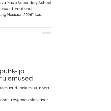
lgava Music Secondary School
urss International
ng Musician 2026”, kus
imad flöödi-, klarneti-,
egemist on kõrgetasemelise
us teise vooru pääses vaid
ri Muusikakooli esindasid
 Tomingas, Anette Ant ja Iris
ad Marelle Zirnask, Ida-
puhk- ja
i tulemused
 toimunud konkursil 60 noort
---------------
Jonas Thygesen Alessandro
e noorem vanuseaste: II koht