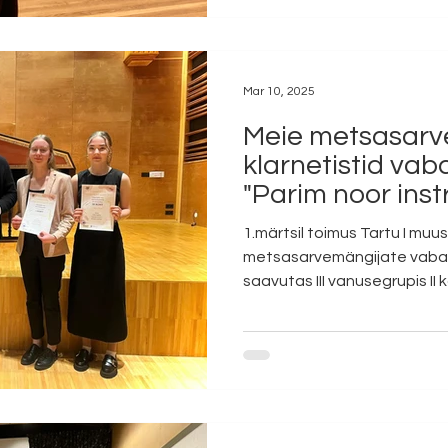
Mar 10, 2025
Meie metsasarv
klarnetistid vaba
"Parim noor inst
2025"
1.märtsil toimus Tartu I muu
metsasarvemängijate vabarii
saavutas III vanusegrupis II k