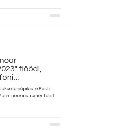
 noor
023" flöödi,
foni
tulemused
a saksofoniõpilaste Eesti
"Parim noor instrumentalist