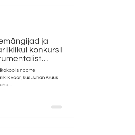
klaveril Ieva Kostanda Diplom Otto Pruul õp. Ilja Šarapo
emängijad ja
riiklikul konkursil
rumentalist
sikakoolis noorte
klik voor, kus Juhan Kruus
oha....