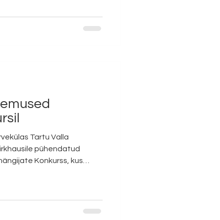
 Muusikakool, õpetaja Heigo
 Kostanda II koht - Artur
usikakool, õpetaja Heigo
 Kostanda II koht - Kerttu
 Joamets / kontsertmeist
ulemused
rsil
rvekülas Tartu Valla
irkhausile pühendatud
imängijate Konkurss, kus
. Alljärgnevalt meie kooli
LID I vanuserühm I koht
osin, klaveril Ieva Kostanda
 Šarapov, klaveril Ieva
. Ilja Šarapov,