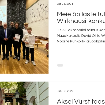
Oct 23, 2024
Meie õpilaste t
Wirkhausi-konku
17.-20.oktoobrini toimus Kõr
Muusikakoolis David Otto W
Noorte Puhkpilli- ja Löökpilli
Jun 19, 2023
Aksel Vürst taa