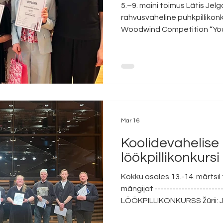
5.–9. maini toimus Lätis Je
rahvusvaheline puhkpillikonk
Woodwind Competition “You
võtsid mõõtu Baltimaade par
oboe- ja fagotimängijad. T
kahevoorulise konkursiga, k
pool osalejatest. Heino Elle
konkursil klarnetistid Timmo
Maria Kass ning flöödimängij
Aleksa
Mar 16
Koolidevahelise 
löökpillikonkurs
Kokku osales 13.-14. märtsil
mängijat -----------------------
LÖÖKPILLIKONKURSS žürii: 
Beco Ilja Šarapov Löökpillid