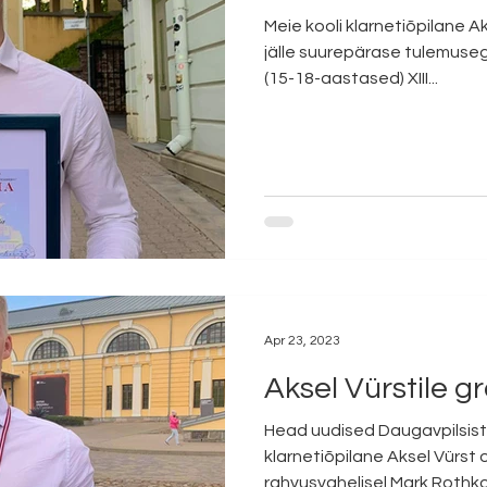
Meie kooli klarnetiõpilane 
jälle suurepärase tulemuseg
(15-18-aastased) XIII...
Apr 23, 2023
Aksel Vürstile g
Head uudised Daugavpilsist
klarnetiõpilane Aksel Vürst 
rahvusvahelisel Mark Rothko n