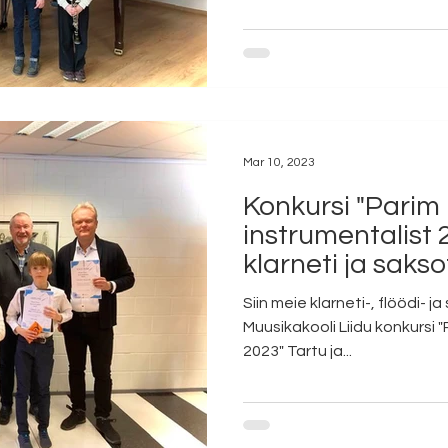
Mar 10, 2023
Konkursi "Parim
instrumentalist 2
klarneti ja sakso
regioonivooru 
Siin meie klarneti-, flöödi- j
Muusikakooli Liidu konkursi 
2023" Tartu ja...