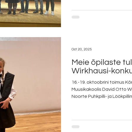
- Kirke Marran, Heino Elleri
Rosin / kontsertmeister Ieva
Roditšenko, Heino Elleri Mu
Rosin / kontsertmeister Ieva
Makko , MUBA, õpetaja Tiit
Oct 20, 2025
Meie õpilaste t
Wirkhausi-konku
16.-19. oktoobrini toimus Kõ
Muusikakoolis David Otto W
Noorte Puhkpilli- ja Löökpill
osales üle 180 noore muusiku
õpilaste tulemused. LÖÖKPIL
Hugo Puumeister õp. Heigo R
II koht Susi Mikelsaar õp. Ilja
Kostanda III koht Aston River Tamm õp