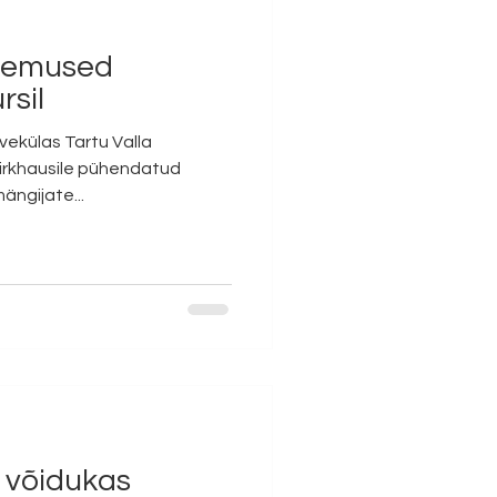
ulemused
rsil
vekülas Tartu Valla
irkhausile pühendatud
mängijate...
s võidukas