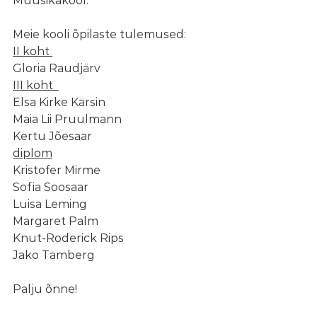
Muusikakool.
Meie kooli õpilaste tulemused:
II koht 
Gloria Raudjärv
III koht  
Elsa Kirke Kärsin
Maia Lii Pruulmann
Kertu Jõesaar
diplom
Kristofer Mirme
Sofia Soosaar
Luisa Leming
Margaret Palm
Knut-Roderick Rips
Jako Tamberg
Palju õnne!