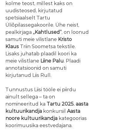
kolme teost, millest kaks on 
uudisteosed, kirjutatud 
spetsiaalselt Tartu 
Üliõpilassegakoorile. Ühe neist, 
pealkirjaga 
„Kahtlused“
, on loonud 
samuti meie vilistlane 
Kristo 
Klaus
 Triin Soometsa tekstile. 
Lisaks juhatab plaadil koori ka 
meie vilistlane 
Liine Palu
. Plaadi 
annotatsioonid on samuti 
kirjutanud Liis Rull.
Tunnustus Liisi tööle ei piirdu 
ainult sellega – ta on 
nomineeritud ka 
Tartu 2025. aasta 
kultuurikandja
 konkursil 
Aasta 
noore kultuurikandja
 kategoorias 
koorimuusika eestvedajana.