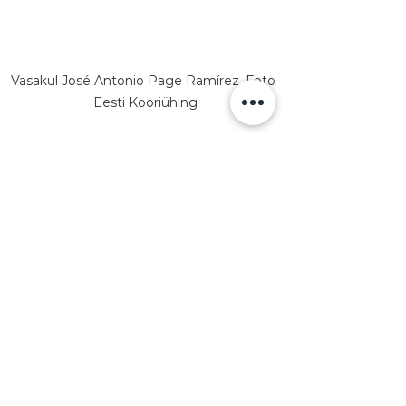
Vasakul 
José Antonio Page Ramírez. Foto 
Eesti Kooriühing
KOORIDIRIGEERIMINE
TUNNUSTUS