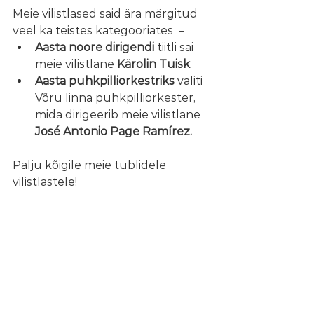
Meie vilistlased said ära märgitud 
veel ka teistes kategooriates  – 
Aasta noore dirigendi 
tiitli sai 
meie vilistlane 
Kärolin Tuisk
, 
Aasta puhkpilliorkestriks
 valiti 
Võru linna puhkpilliorkester
, 
mida dirigeerib meie vilistlane
José Antonio Page Ramírez.
Palju kõigile meie tublidele 
vilistlastele!