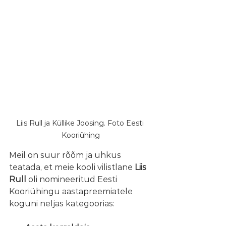
Liis Rull ja Küllike Joosing. Foto Eesti 
Kooriühing
Meil on suur rõõm ja uhkus 
teatada, et meie kooli vilistlane 
Liis 
Rull
 oli nomineeritud Eesti 
Kooriühingu aastapreemiatele 
koguni neljas kategoorias: