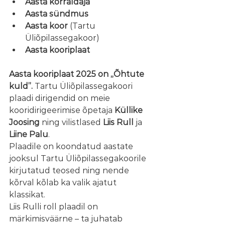
Aasta korraldaja
Aasta sündmus
Aasta koor
 (Tartu 
Üliõpilassegakoor)
Aasta kooriplaat
Aasta kooriplaat 2025 on „Õhtute 
kuld”.
 Tartu Üliõpilassegakoori 
plaadi dirigendid on meie 
kooridirigeerimise õpetaja 
Küllike 
Joosing 
ning vilistlased
 Liis Rull
 ja 
Liine Palu
. 
Plaadile on koondatud aastate 
jooksul Tartu Üliõpilassegakoorile 
kirjutatud teosed ning nende 
kõrval kõlab ka valik ajatut 
klassikat.
Liis Rulli roll plaadil on 
märkimisväärne – ta juhatab 