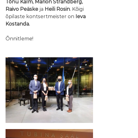
Tõnu Kalm, Marion Strandberg, 
Raivo Peäske
 ja 
Heili Rosin
. Kõigi 
õpilaste kontsertmeister on 
Ieva 
Kostanda.
Õnnitleme!