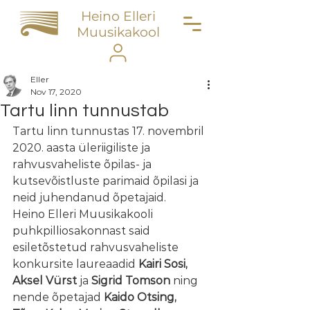
Heino Elleri
Muusikakool
Eller
Nov 17, 2020
Tartu linn tunnustab
Tartu linn tunnustas 17. novembril 
2020. aasta üleriigiliste ja 
rahvusvaheliste õpilas- ja 
kutsevõistluste parimaid õpilasi ja 
neid juhendanud õpetajaid.
Heino Elleri Muusikakooli 
puhkpilliosakonnast said 
esiletõstetud rahvusvaheliste 
konkursite laureaadid 
Kairi Sosi, 
Aksel Vürst
 ja 
Sigrid Tomson 
ning 
nende õpetajad 
Kaido Otsing, 