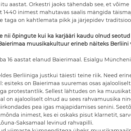
tu aastat. Orkestri jaoks tähendab see, et võime 
est 1440 inimest mahutavas saalis mängida täisma
le taga on kahtlemata pikk ja järjepidev traditsioo
e nii õpingute kui ka karjääri kaudu olnud seotud
aierimaa muusikakultuur erineb näiteks Berliini v
ba 16 aastat elanud Baierimaal. Esialgu Müncheni
des Berliiniga justkui täiesti teine riik. Need eri
: esiteks on Baierimaa suuremas osas ajalooliselt k
 protestantlik. Sellest lähtudes on ka muusikatr
al on ajalooliselt olnud au sees rahvamuusika nin
rkondades pea igas majapidamises senini. Seetõt
 mõnda inimest, kes ei oskaks pisut klarnetit, sarv
õuna-Saksamaal levinud rahvapilli.
nud viimaste kümnenditega üheks muusikamaail