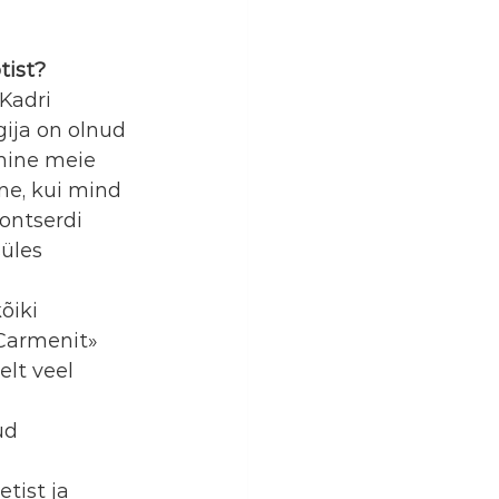
tist?
Kadri 
gija on olnud 
imine meie 
ane, kui mind 
ontserdi 
üles 
õiki 
Carmenit» 
lt veel 
ud 
tist ja 