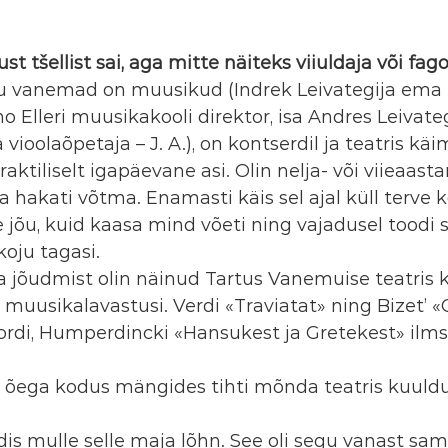
st tšellist sai, aga mitte näiteks viiuldaja või fago
vanemad on muusikud (Indrek Leivategija ema 
o Elleri muusikakooli direktor, isa Andres Leivate
a vioolaõpetaja – J. A.), on kontserdil ja teatris kä
raktiliselt igapäevane asi. Olin nelja- või viieaast
a hakati võtma. Enamasti käis sel ajal küll terve k
 jõu, kuid kaasa mind võeti ning vajadusel toodi s
oju tagasi.
a jõudmist olin näinud Tartus Vanemuise teatris k
uusikalavastusi. Verdi «Traviatat» ning Bizet’ «
rdi, Humperdincki «Hansukest ja Gretekest» ilmse
õega kodus mängides tihti mõnda teatris kuuld
is mulle selle maja lõhn. See oli segu vanast same