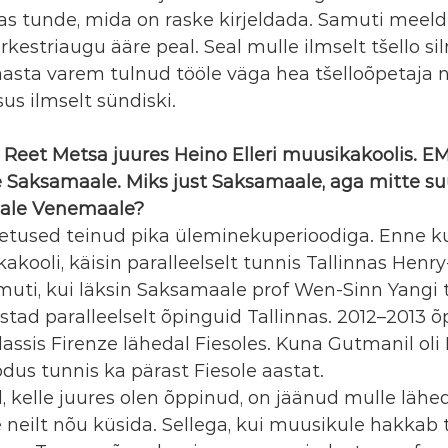
tas tunde, mida on raske kirjeldada. Samuti meeld
kestriaugu ääre peal. Seal mulle ilmselt tšello sil
aasta varem tulnud tööle väga hea tšelloõpetaja n
us ilmselt sündiski.
 Reet Metsa juures Heino Elleri muusikakoolis. E
e Saksamaale. Miks just Saksamaale, aga mitte su
aale Venemaale?
etused teinud pika üleminekuperioodiga. Enne ku
akooli, käisin paralleelselt tunnis Tallinnas Henr
uti, kui läksin Saksamaale prof Wen-Sinn Yangi tš
tad paralleelselt õpinguid Tallinnas. 2012–2013 õ
assis Firenze lähedal Fiesoles. Kuna Gutmanil ol
kodus tunnis ka pärast Fiesole aastat.
d, kelle juures olen õppinud, on jäänud mulle lähe
neilt nõu küsida. Sellega, kui muusikule hakkab