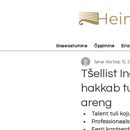
Hein
Sisseastumine
Õppimine
Eria
Janar Ala
Sep 15, 
Tšellist 
hakkab t
areng
Talent tuli koj
Professionaal
Eesti kontserd