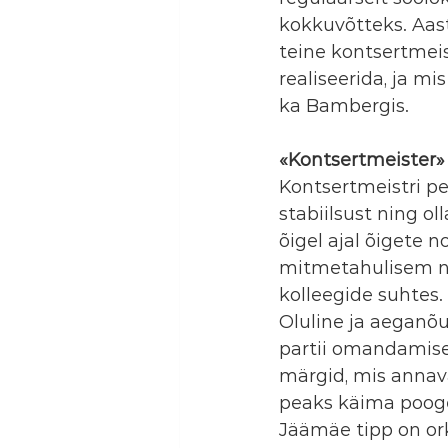
kokkuvõtteks. Aas
teine kontsertmeis
realiseerida, ja mi
ka Bambergis.
«Kontsertmeister» 
Kontsertmeistri pe
stabiilsust ning o
õigel ajal õigete 
mitmetahulisem ni
kolleegide suhtes.
Oluline ja aeganõu
partii omandamisel
märgid, mis annav
peaks käima poogen
Jäämäe tipp on or