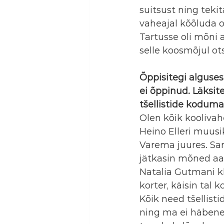
suitsust ning teki
vaheajal kõõluda or
Tartusse oli mõni 
selle koosmõjul ots
Õppisitegi alguses
ei õppinud. Läksit
tšellistide kodum
Olen kõik koolivah
Heino Elleri muusik
Varema juures. Sam
jätkasin mõned aas
Natalia Gutmani kl
korter, käisin tal 
Kõik need tšellisti
ning ma ei häbene 