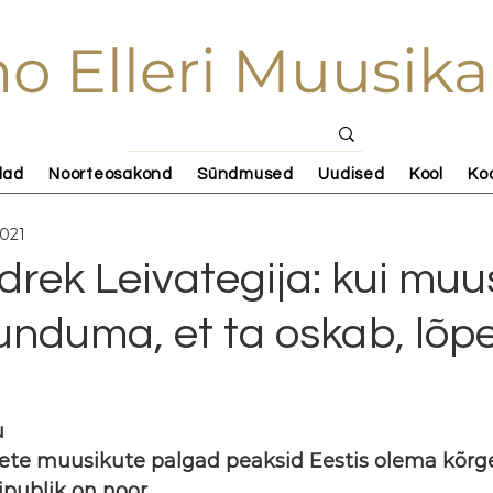
o Elleri Muusika
lad
Noorteosakond
Sündmused
Uudised
Kool
Ko
2021
Indrek Leivategija: kui muu
unduma, et ta oskab, lõp
u
sete muusikute palgad peaksid Eestis olema kõr
ipublik on noor