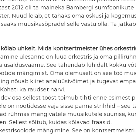
tast 2012 oli ta maineka Bambergi sümfoonikute 
ter. Nüüd leiab, et tahaks oma oskusi ja kogemusi
s saaks muusikasõpradel selle vastu olla. Ta jätkab 
kõlab uhkelt. Mida kontsertmeister ühes orkestri
amine ülesanne on luua orkestris ja oma pillirüh
lla usaldusväärne. See tähendab lühidalt kokku võtt
nootide mängimist. Oma olemuselt on see töö muid
ng nõuab kiiret analüüsivõimet ja tugevat empaa
 Kohati ka raudset närvi.
dev osa sellest tööst toimub tihti enne esimest pro
e on nootidesse vaja sisse panna strihhid – see 
ad rühmas mängivatele muusikutele suunise, ku
. Sellest sõltub, kuidas kõlavad fraasid.
kestrisoolode mängimine. See on kontsertmeistri 