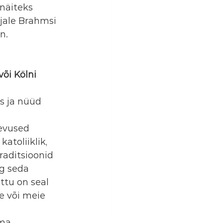
näiteks 
jale Brahmsi 
n.
 
õi Kölni 
s ja nüüd 
nevused 
atoliiklik, 
aditsioonid 
g seda 
tu on seal 
e või meie 
ma 