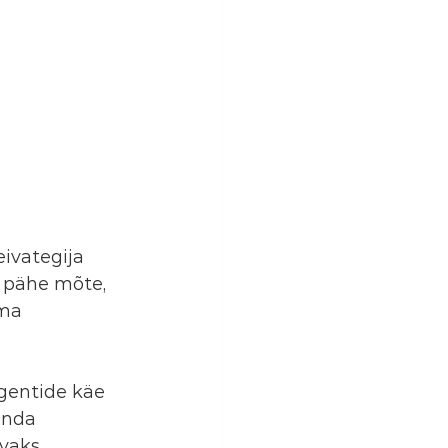
ivategija 
i pähe mõte, 
ma 
gentide käe 
anda 
vaks 