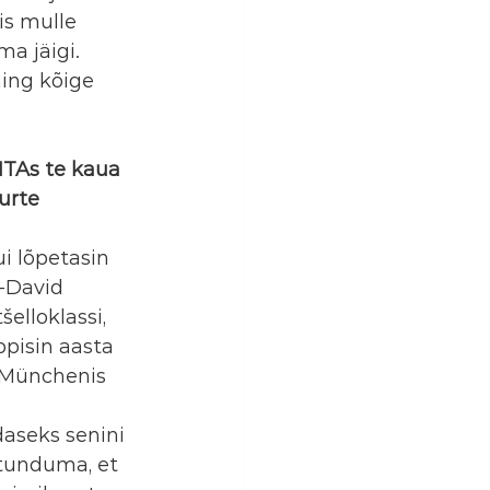
is mulle 
ma jäigi.
ing kõige 
MTAs te kaua 
urte 
i lõpetasin 
y-David 
elloklassi, 
ppisin aasta 
i Münchenis 
daseks senini 
 tunduma, et 