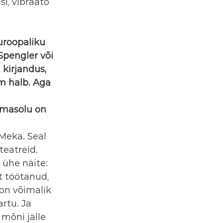
i, vibraato 
roopaliku 
Spengler või 
kirjandus, 
m halb. Aga 
emasolu on 
Meka. Seal 
eatreid. 
 ühe näite: 
 töötanud, 
on võimalik 
rtu. Ja 
mõni jälle 