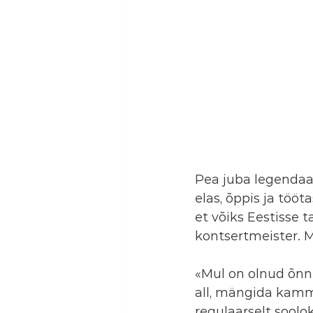
Pea juba legendaar
elas, õppis ja tööt
et võiks Eestisse 
kontsertmeister. 
«Mul on olnud õnn
all, mängida kamm
regulaarselt soolo