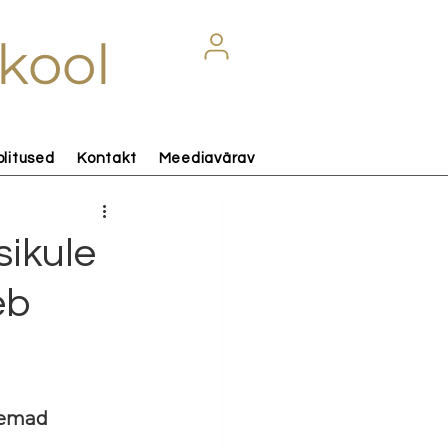
kool
olitused
Kontakt
Meediavärav
sikule
eb
gemad