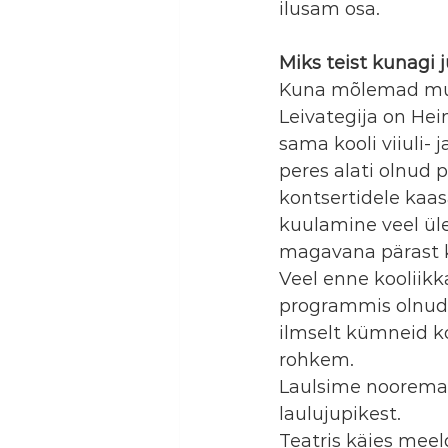
ilusam osa.
Miks teist kunagi ju
Kuna mõlemad mu 
Leivategija on Hein
sama kooli viiuli- j
peres alati olnud p
kontsertidele kaas
kuulamine veel üle
magavana pärast k
Veel enne kooliikk
programmis olnud m
ilmselt kümneid ko
rohkem.
Laulsime noorema 
laulujupikest.
Teatris käies meeld