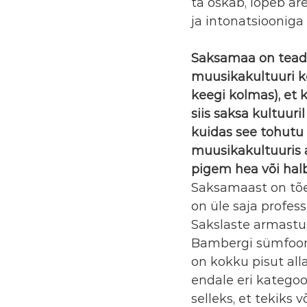
ta oskab, lõpeb ar
ja intonatsiooniga
Saksamaa on teadu
muusikakultuuri ke
keegi kolmas), et 
siis saksa kultuur
kuidas see tohutu 
muusikakultuuris a
pigem hea või hal
Saksamaast on tõe
on üle saja profes
Sakslaste armastus
Bambergi sümfooni
on kokku pisut all
endale eri kategoor
selleks, et tekiks