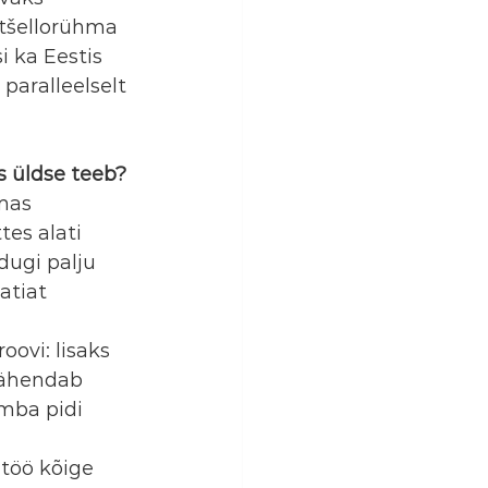
tšellorühma 
 ka Eestis 
paralleelselt 
s üldse teeb?
mas 
es alati 
ugi palju 
tiat 
ovi: lisaks 
tähendab 
mba pidi 
töö kõige 