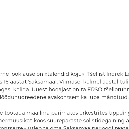
ne lööklause on «talendid koju». Tšellist Indrek Le
as 16 aastat Saksamaal. Viimasel kolmel aastal tul
tagasi kolida. Uuest hooajast on ta ERSO tšellorüh
Möödunudreedene avakontsert ka juba mängitud.
e töötada maailma parimates orkestrites tippdiri
ermuusikat koos suurepäraste solistidega ning 
kontserte,» ütleb ta oma Saksamaa perioodi teata