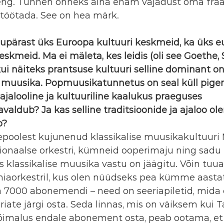
eng. Tunnen õnneks aina enam vajadust oma fraas
 töötada. See on hea märk.
pärast üks Euroopa kultuuri keskmeid, ka üks eu
skmeid. Ma ei mäleta, kes leidis (oli see Goethe, 
kui näiteks prantsuse kultuuri selline dominant on 
il muusika. Popmuusikatunnetus on seal küll pige
ajalooline ja kultuuriline kaalukus praeguses 
valdub? Ja kas selline traditsioonide ja ajaloo ol
b?
poolest kujunenud klassikalise muusikakultuuri 
sionaalse orkestri, kümneid ooperimaju ning sadu t
 klassikalise muusika vastu on jäägitu. Võin tuua
aorkestril, kus olen nüüdseks pea kümme aastat
a 7000 abonemendi – need on seeriapiletid, mida 
iate järgi osta. Seda linnas, mis on väiksem kui Ta
 võimalus endale abonement osta, peab ootama, et 