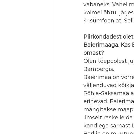
vabaneks. Vahel mi
kolmel õhtul järj
4. sümfooniat. Sel
Piirkondadest olet
Baierimaaga. Kas B
omast?
Olen tõepoolest ju
Bambergis.
Baierimaa on võrrel
väljenduvad kõikjal
Põhja-Saksamaa aga
erinevad. Baierima
mängitakse maapii
ilmselt raske leida
kandlega sarnast L
Berliin on muutu