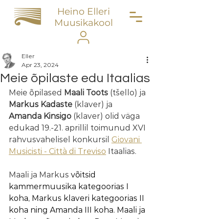
Heino Elleri
Muusikakool
Eller
Apr 23, 2024
Meie õpilaste edu Itaalias
Meie õpilased 
Maali Toots
 (tšello) ja 
Markus Kadaste
 (klaver) ja 
Amanda Kinsigo 
(klaver) olid väga 
edukad 19.-21. aprillil toimunud XVI 
rahvusvahelisel konkursil 
Giovani 
Musicisti - Città di Treviso
 Itaalias. 
Maali ja Markus 
võitsid 
kammermuusika kategoorias I 
koha, Markus klaveri kategoorias II 
koha ning Amanda III koha. Maali ja 