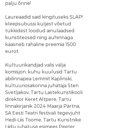
palju õnne!
Laureaadid said kingituseks SLÄP! 
kleepsubussi küljest võetud 
tükkidest loodud ainulaadsed 
kunstiteosed ning auhinnaga 
kaasneb rahaline preemia 1500 
eurot.
Kultuurikandjad valis välja 
komisjon, kuhu kuulusid Tartu 
abilinnapea Lemmit Kaplinski, 
kultuuriosakonna juhataja Sten 
Svetljakov, Tartu Lastekunstikooli 
direktor Keret Altpere, Tartu 
linnakirjanik 2024 Maarja Pärtna, 
SA Eesti Teatri festivali tegevjuht 
Hedi-Liis Toome, Tartu Kunstnike 
Liidu juhatuse esimees Peeter 