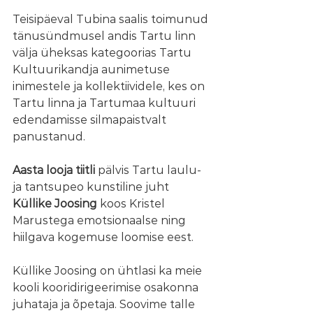
Teisipäeval Tubina saalis toimunud 
tänusündmusel andis Tartu linn 
välja üheksas kategoorias Tartu 
Kultuurikandja aunimetuse 
inimestele ja kollektiividele, kes on 
Tartu linna ja Tartumaa kultuuri 
edendamisse silmapaistvalt 
panustanud.
Aasta looja tiitli
 pälvis Tartu laulu- 
ja tantsupeo kunstiline juht 
Küllike Joosing 
koos Kristel 
Marustega emotsionaalse ning 
hiilgava kogemuse loomise eest.
Küllike Joosing on ühtlasi ka meie 
kooli kooridirigeerimise osakonna 
juhataja ja õpetaja. Soovime talle 