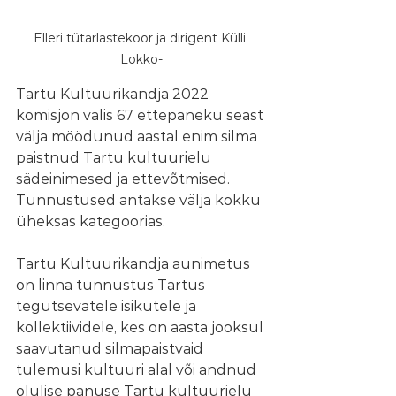
Elleri tütarlastekoor ja dirigent Külli 
Lokko-
Tartu Kultuurikandja 2022 
komisjon valis 67 ettepaneku seast 
välja möödunud aastal enim silma 
paistnud Tartu kultuurielu 
sädeinimesed ja ettevõtmised. 
Tunnustused antakse välja kokku 
üheksas kategoorias.
Tartu Kultuurikandja aunimetus 
on linna tunnustus Tartus 
tegutsevatele isikutele ja 
kollektiividele, kes on aasta jooksul 
saavutanud silmapaistvaid 
tulemusi kultuuri alal või andnud 
olulise panuse Tartu kultuurielu 