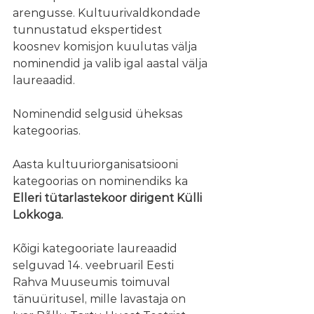
arengusse. Kultuurivaldkondade 
tunnustatud ekspertidest 
koosnev komisjon kuulutas välja 
nominendid ja valib igal aastal välja 
laureaadid.  
Nominendid selgusid üheksas 
kategoorias.
Aasta kultuuriorganisatsiooni 
kategoorias
 on nominendiks ka 
Elleri tütarlastekoor dirigent Külli 
Lokkoga.
Kõigi kategooriate laureaadid 
selguvad 14. veebruaril Eesti 
Rahva Muuseumis toimuval 
tänuüritusel, mille lavastaja on 