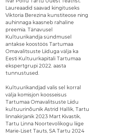
Ivar Põllu Tartu Uuest Teatrist. 
Laureaadid saavad kingituseks 
Viktoria Berezina kunstiteose ning 
auhinnaga kaasneb rahaline 
preemia. Tänavusel 
Kultuurikandja sündmusel 
antakse koostöös Tartumaa 
Omavalitsuste Liiduga välja ka 
Eesti Kultuurkapitali Tartumaa 
ekspertgrupi 2022. aasta 
tunnustused.
Kultuurikandjad valis sel korral 
välja komisjon koosseisus 
Tartumaa Omavalitsuste Liidu 
kultuurinõunik Astrid Hallik, Tartu 
linnakirjanik 2023 Mart Kivastik, 
Tartu Linna Noortevolikogu liige 
Marie-Liset Tauts, SA Tartu 2024 