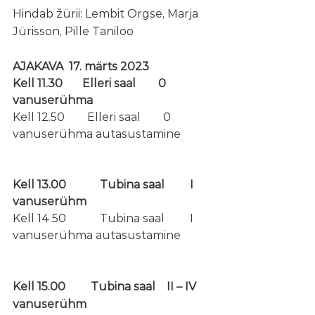
Hindab žürii: Lembit Orgse, Marja 
Jürisson, Pille Taniloo
AJAKAVA  17. märts 2023
Kell 11.30       Elleri saal        0 
vanuserühma
Kell 12.50        Elleri saal        0 
vanuserühma autasustamine
Kell 13.00            Tubina saal         I 
vanuserühm
Kell 14.50            Tubina saal         I 
vanuserühma autasustamine
Kell 15.00         Tubina saal    II – IV 
vanuserühm