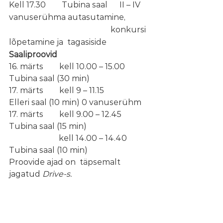
Kell 17.30        Tubina saal      II – IV 
vanuserühma autasutamine,
                                                   konkursi 
lõpetamine ja  tagasiside
Saaliproovid
16. märts        kell 10.00 – 15.00      
Tubina saal (30 min)
17. märts        kell 9 – 11.15              
Elleri saal (10 min) 0 vanuserühm
17. märts        kell 9.00 – 12.45        
Tubina saal (15 min)
                         kell 14.00 – 14.40      
Tubina saal (10 min)
Proovide ajad on  täpsemalt 
jagatud
 Drive-s.