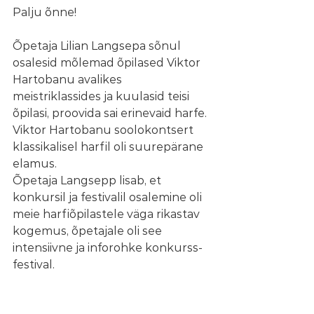
Palju õnne!
Õpetaja Lilian Langsepa sõnul 
osalesid mõlemad õpilased Viktor 
Hartobanu avalikes 
meistriklassides ja kuulasid teisi 
õpilasi, proovida sai erinevaid harfe. 
Viktor Hartobanu soolokontsert 
klassikalisel harfil oli suurepärane 
elamus. 
Õpetaja Langsepp lisab, et 
konkursil ja festivalil osalemine oli 
meie harfiõpilastele väga rikastav 
kogemus, õpetajale oli see 
intensiivne ja inforohke konkurss-
festival. 