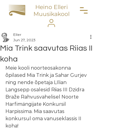
Heino Elleri
Muusikakool
Eller
Jun 27, 2023
Mia Trink saavutas Riias II
koha
Meie kooli noorteosakonna 
õpilased Mia Trink ja Sahar Gurjev 
ning nende õpetaja LIlian 
Langsepp osalesid Riias III Dzidra 
Braže Rahvusvahelisel Noorte 
Harfimängijate Konkursil 
Harpissima. Mia saavutas 
konkursul oma vanuseklassis II 
koha!