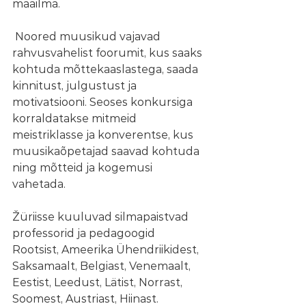
maailma.
 Noored muusikud vajavad 
rahvusvahelist foorumit, kus saaks 
kohtuda mõttekaaslastega, saada 
kinnitust, julgustust ja 
motivatsiooni. Seoses konkursiga 
korraldatakse mitmeid 
meistriklasse ja konverentse, kus 
muusikaõpetajad saavad kohtuda 
ning mõtteid ja kogemusi 
vahetada.  
Žüriisse kuuluvad silmapaistvad 
professorid ja pedagoogid 
Rootsist, Ameerika Ühendriikidest, 
Saksamaalt, Belgiast, Venemaalt, 
Eestist, Leedust, Lätist, Norrast, 
Soomest, Austriast, Hiinast.