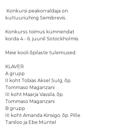
 Konkursi peakorraldaja on 
kultuuriühing Semibrevis.
Konkurss toimus kümnendat 
korda 4.- 6. juunil Sotockholmis.
Meie kooli õpilaste tulemused:
KLAVER
A grupp
II koht Tobias Aksel Sulg, õp. 
Tommaso Maganzani
III koht Maarja Vassila, õp. 
Tommaso Maganzani
B grupp
III koht Amanda Kinsigo, õp. Pille 
Taniloo ja Ebe Müntel