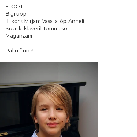
FLÖÖT
B grupp
III koht Mirjam Vassila, õp. Anneli 
Kuusk, klaveril Tommaso 
Maganzani
Palju õnne!