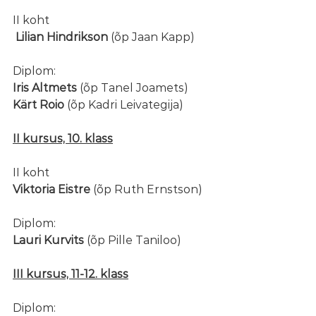
II koht
 Lilian Hindrikson
 (õp Jaan Kapp)
Diplom:
Iris Altmets
 (õp Tanel Joamets)
Kärt Roio
 (õp Kadri Leivategija)
II kursus, 10. klass
II koht
Viktoria Eistre
 (õp Ruth Ernstson)
Diplom:
Lauri Kurvits
 (õp Pille Taniloo)
III kursus, 11-12. klass
Diplom: