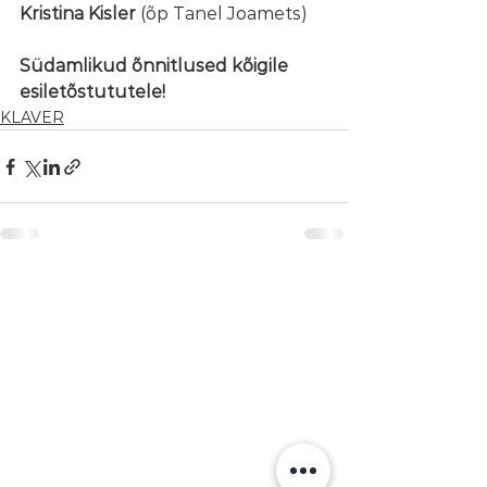
Kristina Kisler
 (õp Tanel Joamets)
Südamlikud õnnitlused kõigile 
esiletõstututele!
KLAVER