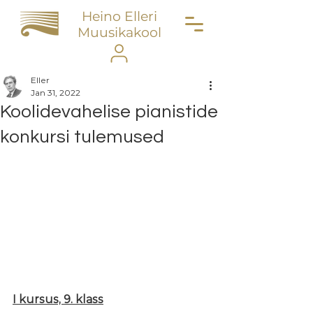
Heino Elleri
Muusikakool
Eller
Jan 31, 2022
Koolidevahelise pianistide
konkursi tulemused
I kursus, 9. klass