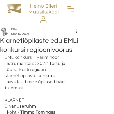
Heino Elleri
Muusikakool
Eller
Mar 16, 2021
Klarnetiõpilaste edu EMLi
konkursi regioonivoorus
EML konkursil "Parim noor 
instrumentalist 2021" Tartu ja 
Lõuna-Eesti regiooni 
klarnetiõpilaste konkursil 
saavutasid meie õpilased häid 
tulemusi.
KLARNET
0. vanuserühm
I koht - 
Timmo Tomingas