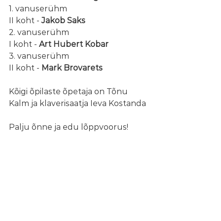
1. vanuserühm 
II koht - 
Jakob Saks
2. vanuserühm
I koht - 
Art Hubert Kobar
3. vanuserühm
II koht - 
Mark Brovarets
Kõigi õpilaste õpetaja on Tõnu 
Kalm ja klaverisaatja Ieva Kostanda
Palju õnne ja edu lõppvoorus!