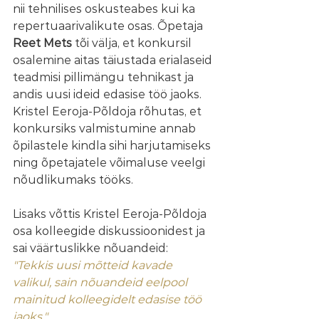
nii tehnilises oskusteabes kui ka 
repertuaarivalikute osas. Õpetaja 
Reet Mets
 tõi välja, et konkursil 
osalemine aitas täiustada erialaseid 
teadmisi pillimängu tehnikast ja 
andis uusi ideid edasise töö jaoks. 
Kristel Eeroja-Põldoja rõhutas, et 
konkursiks valmistumine annab 
õpilastele kindla sihi harjutamiseks 
ning õpetajatele võimaluse veelgi 
nõudlikumaks tööks.
Lisaks võttis Kristel Eeroja-Põldoja 
osa kolleegide diskussioonidest ja 
sai väärtuslikke nõuandeid:  
"Tekkis uusi mõtteid kavade 
valikul, sain nõuandeid eelpool 
mainitud kolleegidelt edasise töö 
jaoks." 