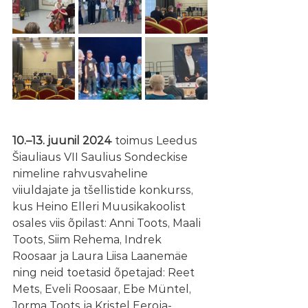
10.–13. juunil 2024
 toimus Leedus 
Šiauliaus VII Saulius Sondeckise 
nimeline rahvusvaheline 
viiuldajate ja tšellistide konkurss, 
kus Heino Elleri Muusikakoolist 
osales viis õpilast: Anni Toots, Maali 
Toots, Siim Rehema, Indrek 
Roosaar ja Laura Liisa Laanemäe 
ning neid toetasid õpetajad: Reet 
Mets, Eveli Roosaar, Ebe Müntel, 
Jorma Toots ja Kristel Eeroja-