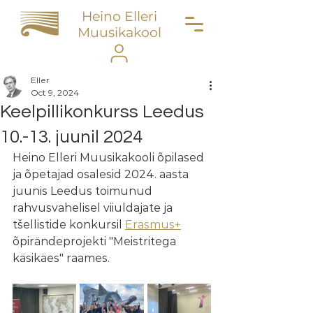
Heino Elleri
Muusikakool
Eller
Oct 9, 2024
Keelpillikonkurss Leedus
10.-13. juunil 2024
Heino Elleri Muusikakooli õpilased 
ja õpetajad osalesid 2024. aasta 
juunis Leedus toimunud 
rahvusvahelisel viiuldajate ja 
tšellistide konkursil 
Erasmus+
õpirändeprojekti "Meistritega 
käsikäes" raames.