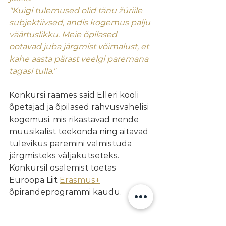
"Kuigi tulemused olid tänu žüriile 
subjektiivsed, andis kogemus palju 
väärtuslikku. Meie õpilased 
ootavad juba järgmist võimalust, et 
kahe aasta pärast veelgi paremana 
tagasi tulla." 
Konkursi raames said Elleri kooli 
õpetajad ja õpilased rahvusvahelisi 
kogemusi, mis rikastavad nende 
muusikalist teekonda ning aitavad 
tulevikus paremini valmistuda 
järgmisteks väljakutseteks. 
Konkursil osalemist toetas 
Euroopa Liit 
Erasmus+
õpirändeprogrammi kaudu.