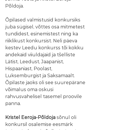
Põldoja.
Õpilased valmistusid konkursiks 
juba sügisel, võttes osa mitmetest 
tundidest, esinemistest ning ka 
riiklikust konkursist. Neli päeva 
kestev Leedu konkurss tõi kokku 
andekaid viiuldajaid ja tšelliste 
Lätist, Leedust, Jaapanist, 
Hispaaniast, Poolast, 
Luksemburgist ja Saksamaalt. 
Õpilaste jaoks oli see suurepärane 
võimalus oma oskusi 
rahvusvahelisel tasemel proovile 
panna.
Kristel Eeroja-Põldoja
 sõnul oli 
konkursil osalemise eesmärk 