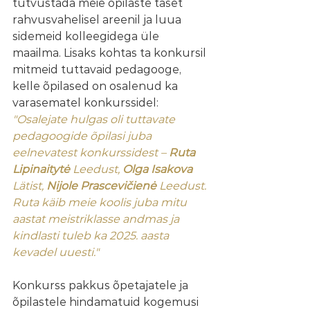
tutvustada meie õpilaste taset 
rahvusvahelisel areenil ja luua 
sidemeid kolleegidega üle 
maailma. Lisaks kohtas ta konkursil 
mitmeid tuttavaid pedagooge, 
kelle õpilased on osalenud ka 
varasematel konkurssidel:  
"Osalejate hulgas oli tuttavate 
pedagoogide õpilasi juba 
eelnevatest konkurssidest – 
Ruta 
Lipinaitytė
 Leedust, 
Olga Isakova
Lätist, 
Nijole Prascevičienė
 Leedust. 
Ruta käib meie koolis juba mitu 
aastat meistriklasse andmas ja 
kindlasti tuleb ka 2025. aasta 
kevadel uuesti." 
Konkurss pakkus õpetajatele ja 
õpilastele hindamatuid kogemusi 