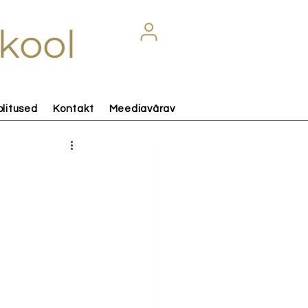
kool
olitused
Kontakt
Meediavärav