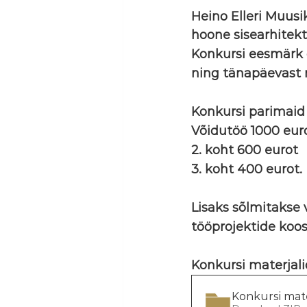
Heino Elleri Muusik
hoone sisearhitekt
Konkursi eesmärk o
ning tänapäevast 
Konkursi parimaid 
Võidutöö 1000 eur
2. koht 600 eurot
3. koht 400 eurot.
Lisaks sõlmitakse 
tööprojektide koo
Konkursi materjalid
Konkursi mate