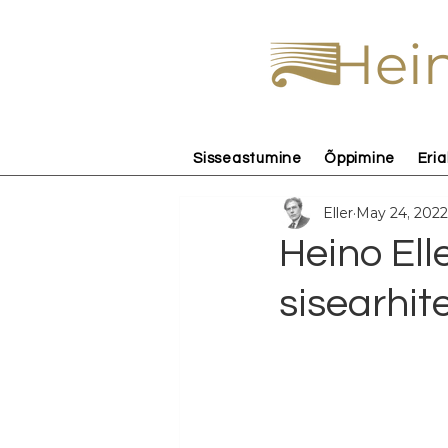
Hein
Sisseastumine
Õppimine
Eria
Eller
May 24, 2022
Heino Ell
sisearhit