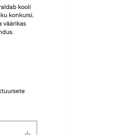
raldab kooli 
ku konkursi.
a väärikas 
ndus.
ktuursete 