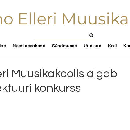
o Elleri Muusika
lad
Noorteosakond
Sündmused
Uudised
Kool
Ko
eri Muusikakoolis algab
ektuuri konkurss