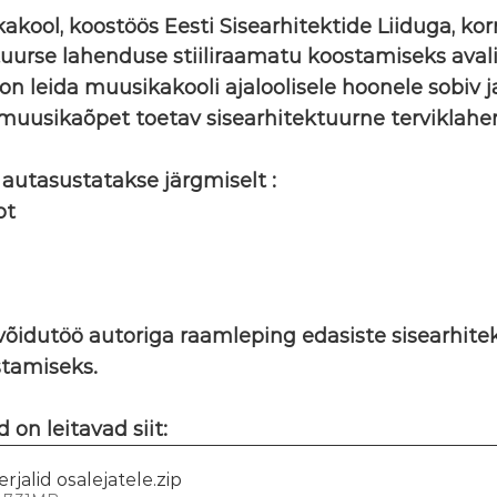
akool, koostöös Eesti Sisearhitektide Liiduga, kor
uurse lahenduse stiiliraamatu koostamiseks avali
n leida muusikakooli ajaloolisele hoonele sobiv j
muusikaõpet toetav sisearhitektuurne terviklahe
autasustatakse järgmiselt :
ot
võidutöö autoriga raamleping edasiste sisearhite
stamiseks.
 on leitavad siit:
rjalid osalejatele
.zip