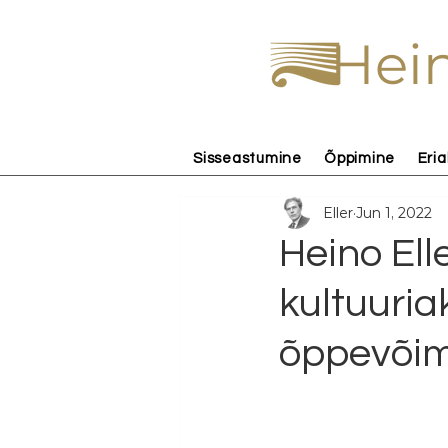
Hein
Sisseastumine
Õppimine
Eria
Eller
Jun 1, 2022
Heino Ell
kultuuri
õppevõim