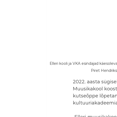
Elleri kooli ja VKA esindajad käesoleva
Piret Hendriks
2022. aasta sügise
Muusikakool koost
kutseõppe lõpetam
kultuuriakadeemia
„Elleri muusikakoo