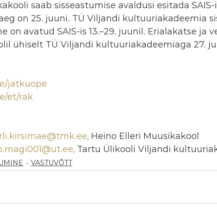
kakooli saab sisseastumise avaldusi esitada SAIS-i
taeg on 25. juuni. TÜ Viljandi kultuuriakadeemia s
 on avatud SAIS-is 13.–29. juunil. Erialakatse ja v
lil ühiselt TÜ Viljandi kultuuriakadeemiaga 27. ju
e/jatkuope
ee/et/rak
li.kirsimae@tmk.ee
, Heino Elleri Muusikakool
.magi001@ut.ee
, Tartu Ülikooli Viljandi kultuur
TUMINE
VASTUVÕTT