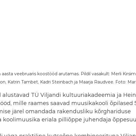
 aasta veebruaris koostööd arutamas. Pildil vasakult: Merli Kirsimä
on, Katrin Tambet, Kadri Steinbach ja Maarja Raudvee. Foto: Ma
l alustavad TÜ Viljandi kultuuriakadeemia ja Heino
ööd, mille raames saavad muusikakooli õpilased 
ise järel omandada rakendusliku kõrghariduse 
 koolimuusika eriala pilliõppe juhendaja õppesuu
li väga praktiline kutseõpe kombineerituna Viljan