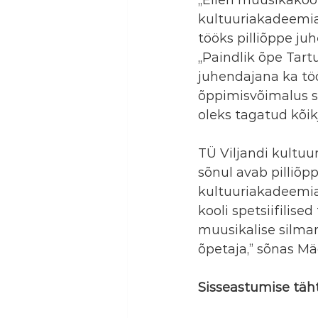
kultuuriakadeemia
tööks pilliõppe juhe
„Paindlik õpe Tart
juhendajana ka töö
õppimisvõimalus se
oleks tagatud kõikj
TÜ Viljandi kultu
sõnul avab pilliõp
kultuuriakadeemia
kooli spetsiifilise
muusikalise silmar
õpetaja,” sõnas Mä
Sisseastumise täht