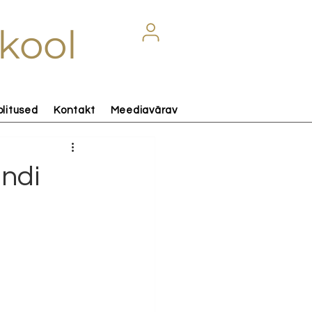
kool
olitused
Kontakt
Meediavärav
andi