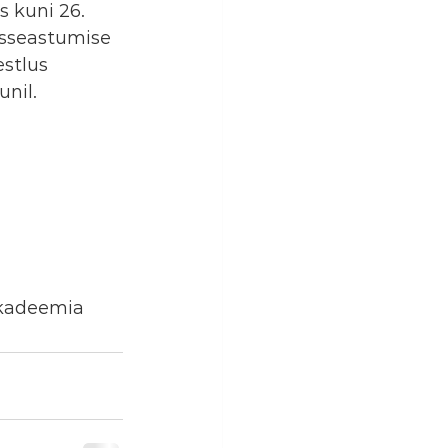
s kuni 26. 
isseastumise 
estlus 
unil.
iakadeemia