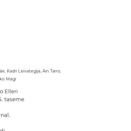
e, Kadri Leivategija, Ain Tarro, 
rko Mägi
 Elleri 
5. taseme 
nal.
di 