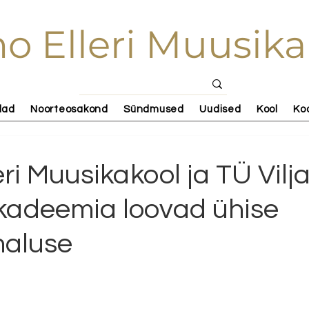
o Elleri Muusika
lad
Noorteosakond
Sündmused
Uudised
Kool
Ko
eri Muusikakool ja TÜ Vilj
akadeemia loovad ühise
aluse