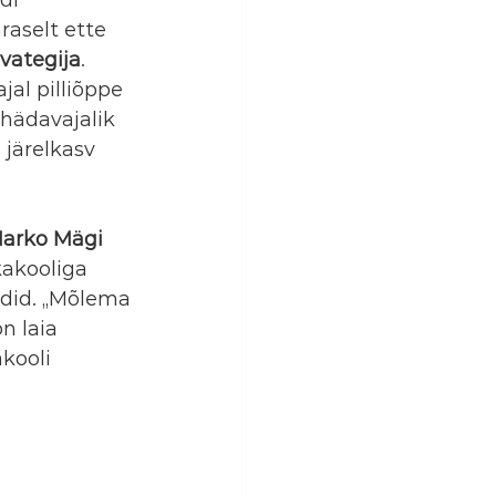
aselt ette 
ivategija
. 
al pilliõppe 
hädavajalik 
järelkasv 
arko Mägi
kakooliga 
did. „Mõlema 
n laia 
kooli 