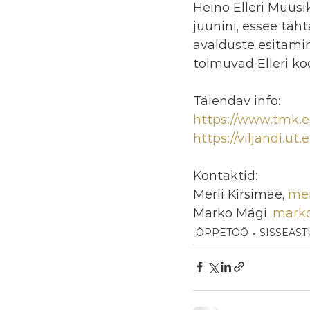
Heino Elleri Muusi
juunini, essee täh
avalduste esitamine
toimuvad Elleri koo
Täiendav info: 
https://www.tmk.e
https://viljandi.ut.
Kontaktid: 
Merli Kirsimäe, 
mer
Marko Mägi, 
marko
ÕPPETÖÖ
SISSEAS