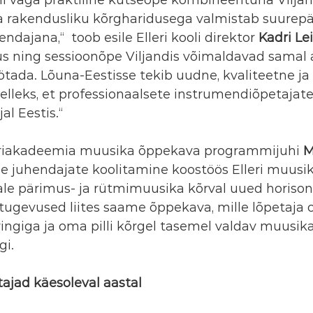
 rakendusliku kõrgharidusega valmistab suurepär
ndajana,“  toob esile Elleri kooli direktor 
Kadri Le
us ning sessioonõpe Viljandis võimaldavad samal aj
tada. Lõuna-Eestisse tekib uudne, kvaliteetne ja 
lleks, et professionaalsete instrumendiõpetajate 
al Eestis.“
uriakadeemia muusika õppekava programmijuhi 
M
pe juhendajate koolitamine koostöös Elleri muusi
le pärimus- ja rütmimuusika kõrval uued horison
d tugevused liites saame õppekava, mille lõpetaja o
ingiga ja oma pilli kõrgel tasemel valdav muusika
gi.
ajad käesoleval aastal