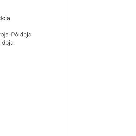
ldoja
eroja-Põldoja
õldoja