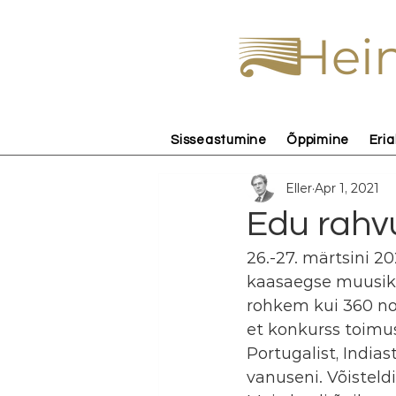
Hein
Sisseastumine
Õppimine
Eria
Eller
Apr 1, 2021
Edu rahvu
26.-27. märtsini 2
kaasaegse muusika 
rohkem kui 360 no
et konkurss toimus 
Portugalist, Indias
vanuseni. Võisteldi