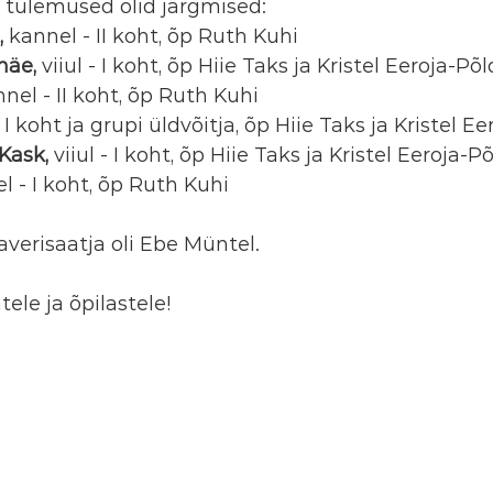
e tulemused olid järgmised:
 
kannel - II koht, õp Ruth Kuhi
mäe, 
viiul - I koht, õp Hiie Taks ja Kristel Eeroja-Põ
nel - II koht, õp Ruth Kuhi
- I koht ja grupi üldvõitja, õp Hiie Taks ja Kristel E
Kask, 
viiul - I koht, õp Hiie Taks ja Kristel Eeroja-P
l - I koht, õp Ruth Kuhi
laverisaatja oli Ebe Müntel.
ele ja õpilastele!