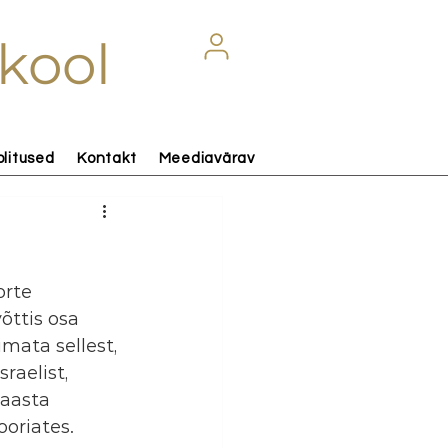
kool
olitused
Kontakt
Meediavärav
orte 
õttis osa 
ata sellest, 
raelist, 
 aasta 
ooriates. 