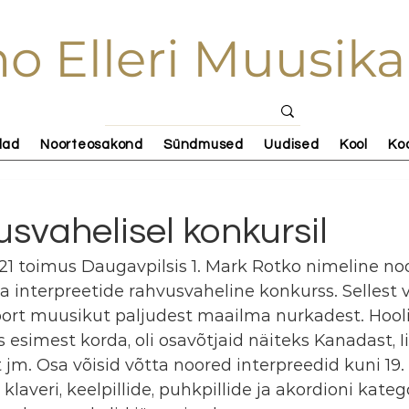
o Elleri Muusika
lad
Noorteosakond
Sündmused
Uudised
Kool
Ko
svahelisel konkursil
021 toimus Daugavpilsis 1. Mark Rotko nimeline no
interpreetide rahvusvaheline konkurss. Sellest v
ort muusikut paljudest maailma nurkadest. Hoolim
esimest korda, oli osavõtjaid näiteks Kanadast, Iis
t jm. Osa võisid võtta noored interpreedid kuni 19.
 klaveri, keelpillide, puhkpillide ja akordioni kateg