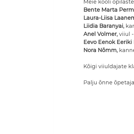
Meie kooli õpilast
Bente Marta Perm,
Laura-Liisa Laane
Liidia Baranyai, 
kan
Anel Volmer, 
viiul 
Eevo Eenok Eeriki 
Nora Nõmm, 
kanne
Kõigi viiuldajate k
Palju õnne õpetajat