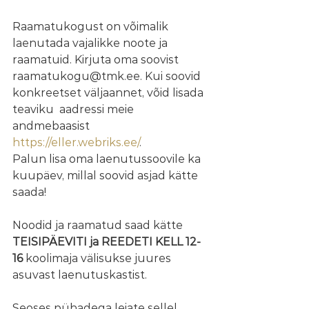
Raamatukogust on võimalik 
laenutada vajalikke noote ja 
raamatuid. Kirjuta oma soovist 
raamatukogu@tmk.ee. Kui soovid 
konkreetset väljaannet, võid lisada 
teaviku  aadressi meie 
andmebaasist  
https://eller.webriks.ee/
.
Palun lisa oma laenutussoovile ka 
kuupäev, millal soovid asjad kätte 
saada!
Noodid ja raamatud saad kätte 
TEISIPÄEVITI ja REEDETI KELL 12-
16
 koolimaja välisukse juures 
asuvast laenutuskastist.
Seoses pühadega leiate sellel 