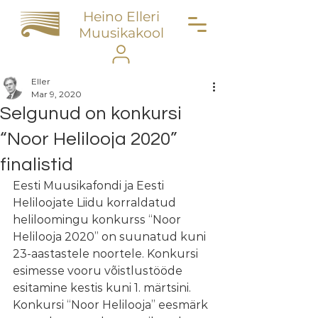
Heino Elleri
Muusikakool
Eller
Mar 9, 2020
Selgunud on konkursi
“Noor Helilooja 2020”
finalistid
Eesti Muusikafondi ja Eesti 
Heliloojate Liidu korraldatud 
heliloomingu konkurss “Noor 
Helilooja 2020” on suunatud kuni 
23-aastastele noortele. Konkursi 
esimesse vooru võistlustööde 
esitamine kestis kuni 1. märtsini. 
Konkursi “Noor Helilooja” eesmärk 