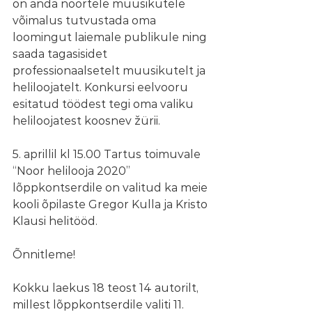
on anda noortele muusikutele 
võimalus tutvustada oma 
loomingut laiemale publikule ning 
saada tagasisidet 
professionaalsetelt muusikutelt ja 
heliloojatelt. Konkursi eelvooru 
esitatud töödest tegi oma valiku 
heliloojatest koosnev žürii.
5. aprillil kl 15.00 Tartus toimuvale 
“Noor helilooja 2020” 
lõppkontserdile on valitud ka meie 
kooli õpilaste Gregor Kulla ja Kristo 
Klausi helitööd. 
Õnnitleme!
Kokku laekus 18 teost 14 autorilt, 
millest lõppkontserdile valiti 11.