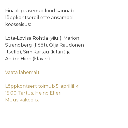
Finaali pääsenud lood kannab 
lõppkontserdil ette ansambel 
koosseisus:
Lota-Loviisa Rohtla (viiul), Marion 
Strandberg (flööt), Olja Raudonen 
(tsello), Siim Kartau (kitarr) ja 
Andre Hinn (klaver).
Vaata lähemalt.
Lõppkontsert toimub 5. aprillil kl 
15.00 Tartus, Heino Elleri 
Muusikakoolis.