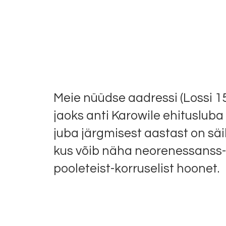
Meie nüüdse aadressi (Lossi 15
jaoks anti Karowile ehitusluba 
juba järgmisest aastast on säil
kus võib näha neorenessanss-st
pooleteist-korruselist hoonet.