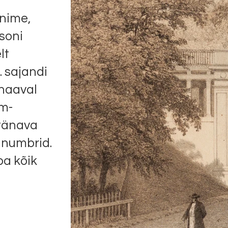
 nime,
soni
lt
. sajandi
ehaaval
om-
-tänava
anumbrid.
ba kõik