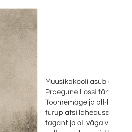
Muusikakooli asub ajalool
Praegune Lossi tänav ühe
Toomemäge ja all-linna. T
turuplatsi lähedusest, pr
tagant ja oli väga vilka lii