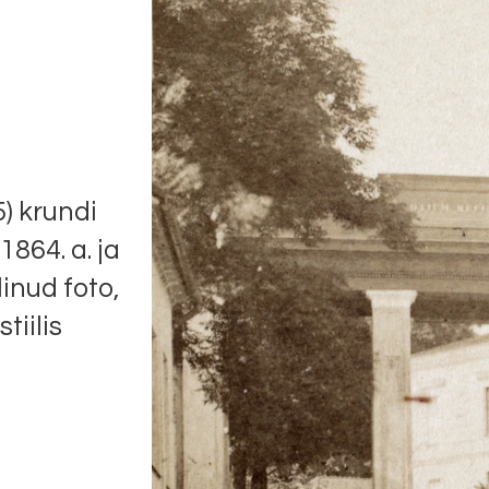
) krundi
1864. a. ja
inud foto,
iilis