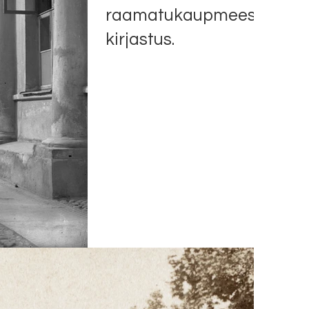
raamatukaupmees Karowi
kirjastus.