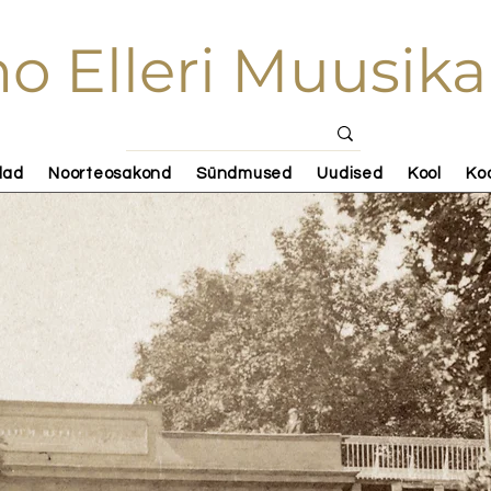
o Elleri Muusika
lad
Noorteosakond
Sündmused
Uudised
Kool
Ko