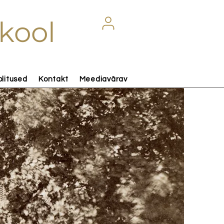
kool
olitused
Kontakt
Meediavärav