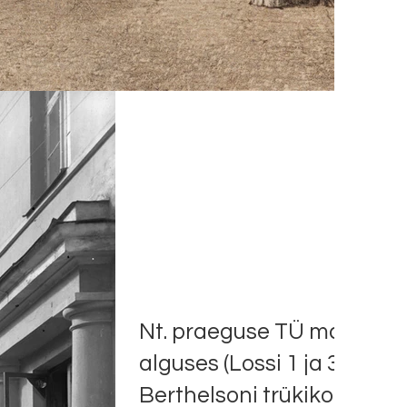
Nt. praeguse TÜ majade k
alguses (Lossi 1 ja 3) paik
Berthelsoni trükikoda nin