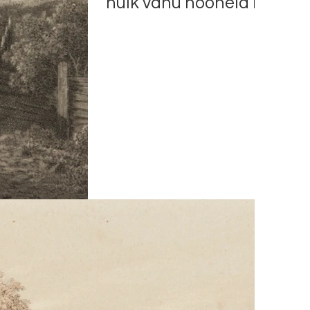
hulk vanu hooneid hävis Li