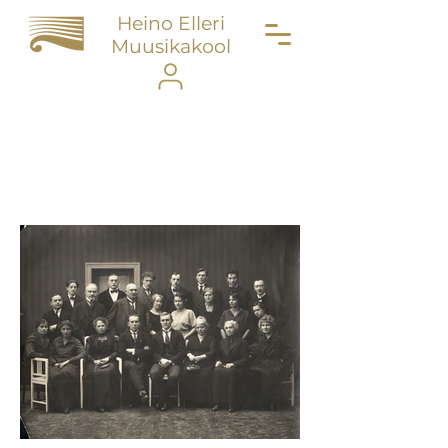
Heino Elleri
Muusikakool
Portfolio