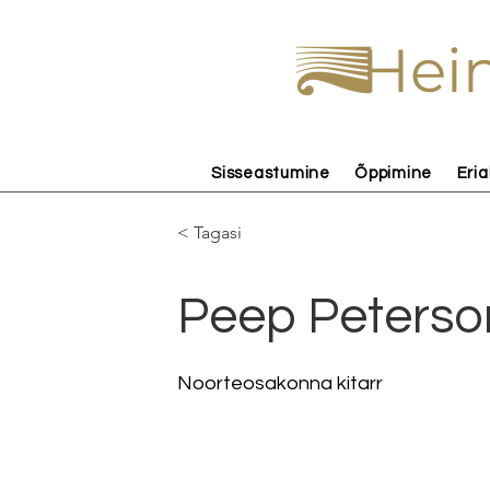
Hein
Sisseastumine
Õppimine
Eria
< Tagasi
Peep Peterso
Noorteosakonna kitarr