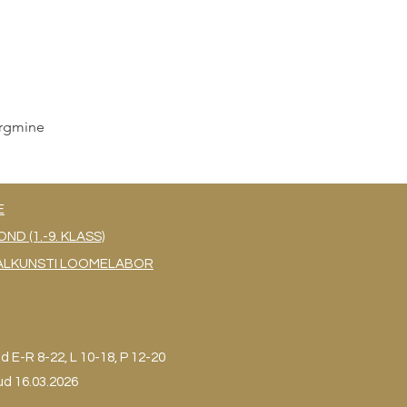
rgmine
E
 (1.-9. KLASS)
UAALKUNSTI LOOMELABOR
ud
E-R 8-22, L 10-18, P 12-20
ud 16.03.2026