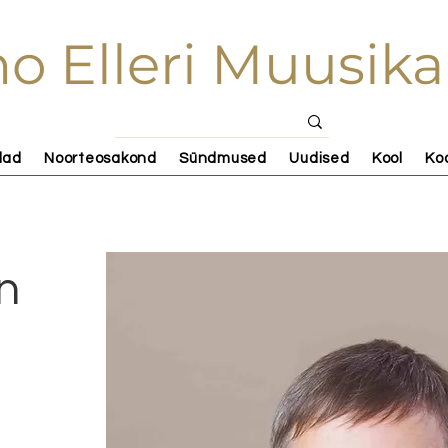
o Elleri Muusika
lad
Noorteosakond
Sündmused
Uudised
Kool
Ko
n