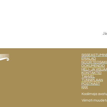
Jä
SISSEASTUMIN
ERIALAD
NOORTEOSAKOND
DOKUMENDID
HELI- JA VIS
KONTAKTID
TAHVEL
TUNNIPLAAN
POSTKAST
KKK
Koolimaja avat
Viimati muudet