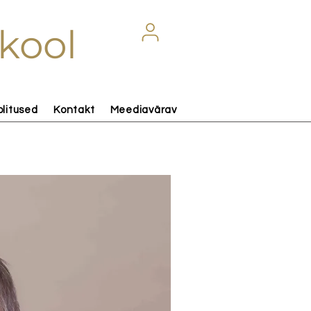
kool
olitused
Kontakt
Meediavärav