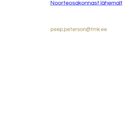
Noorteosakonnast lähemalt
peep.peterson@tmk.ee