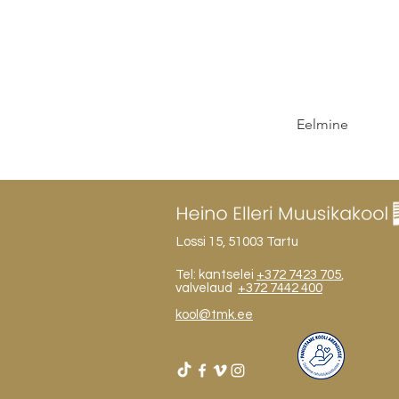
Eelmine
Lossi 15, 51003 Tartu
Tel: kantselei
+372 7423 705
,
valvelaud
+372 7442 400
kool@tmk.ee