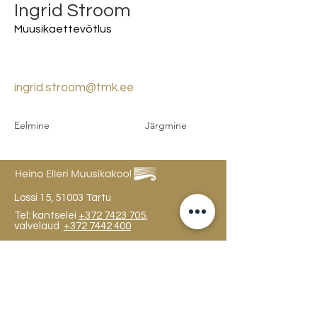
Ingrid Stroom
Muusikaettevõtlus
ingrid.stroom@tmk.ee
Eelmine
Järgmine
Lossi 15, 51003 Tartu
Tel: kantselei
+372 7423 705
,
valvelaud
+372 7442 400
kool@tmk.ee
SISSEASTUMINE
ERIALAD