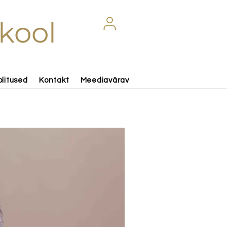
kool
olitused
Kontakt
Meediavärav