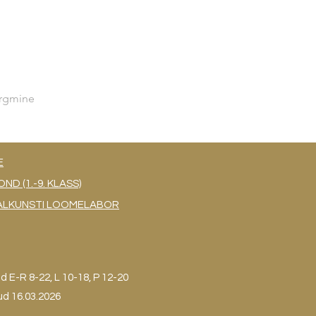
rgmine
E
 (1.-9. KLASS)
UAALKUNSTI LOOMELABOR
ud
E-R 8-22, L 10-18, P 12-20
ud 16.03.2026