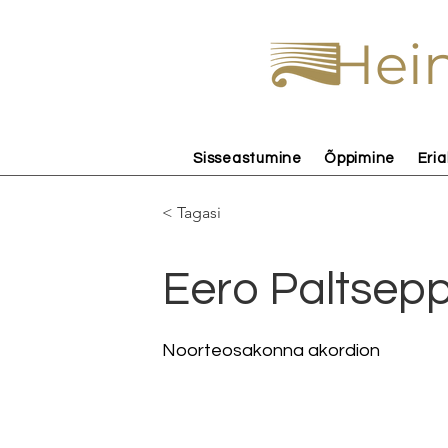
Hein
Sisseastumine
Õppimine
Eria
< Tagasi
Eero Paltsep
Noorteosakonna akordion