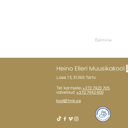
Eelmine
Lossi 15, 51003 Tartu
Tel: kantselei
+372 7423 705
,
valvelaud
+372 7442 400
kool@tmk.ee