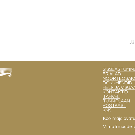
Jä
SISSEASTUMIN
ERIALAD
NOORTEOSAKOND
DOKUMENDID
HELI- JA VIS
KONTAKTID
TAHVEL
TUNNIPLAAN
POSTKAST
KKK
Koolimaja avat
Viimati muudet