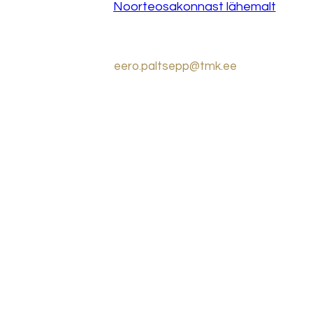
Noorteosakonnast lähemalt
eero.paltsepp@tmk.ee