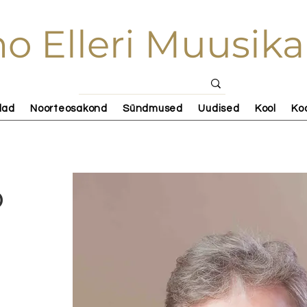
o Elleri Muusika
lad
Noorteosakond
Sündmused
Uudised
Kool
Ko
p