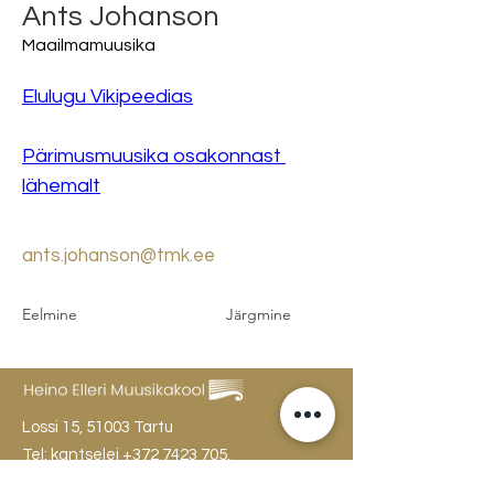
Ants Johanson
Maailmamuusika
Elulugu Vikipeedias
Pärimusmuusika osakonnast 
lähemalt
ants.johanson@tmk.ee
Eelmine
Järgmine
Lossi 15, 51003 Tartu
Tel: kantselei
+372 7423 705
,
valvelaud
+372 7442 400