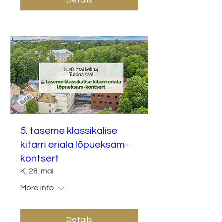
Details
5. taseme klassikalise
kitarri eriala lõpueksam-
kontsert
K, 28. mai
More info
Details