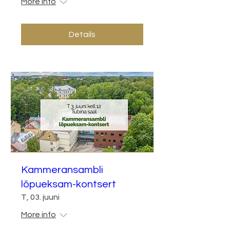
More info
Details
Kammeransambli
lõpueksam-kontsert
T, 03. juuni
More info