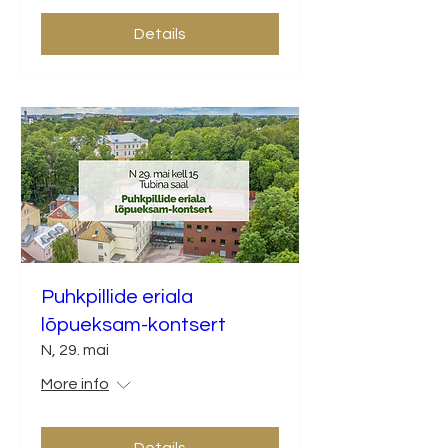
Details
Puhkpillide eriala
lõpueksam-kontsert
N, 29. mai
More info