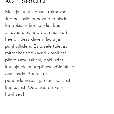
kontserdid
Mais ja juuni alguses toimuvad 
Tubina saalis erinevate erialade 
lõpueksam-kontserdid, kus 
astuvad üles noored muusikud 
keelpillidest klaveri, laulu ja 
puhkpillideni. Esitusele tulevad 
mitmekesised kavad klassikast 
pärimusmuusikani, pakkudes 
kuulajatele suurepärase võimaluse 
osa saada lõpetajate 
pühendumusest ja muusikalisest 
küpsusest. Oodatud on kõik 
huvilised!