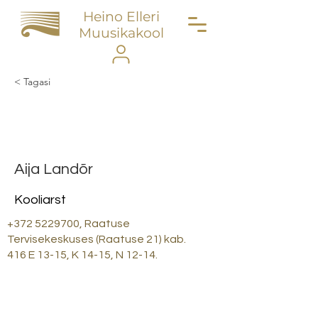
Heino Elleri
Muusikakool
< Tagasi
Kadri Leivategija
Aija Landõr
Kooliarst
+372 5229700
, Raatuse
Tervisekeskuses (Raatuse 21) kab.
416 E 13-15, K 14-15, N 12-14.