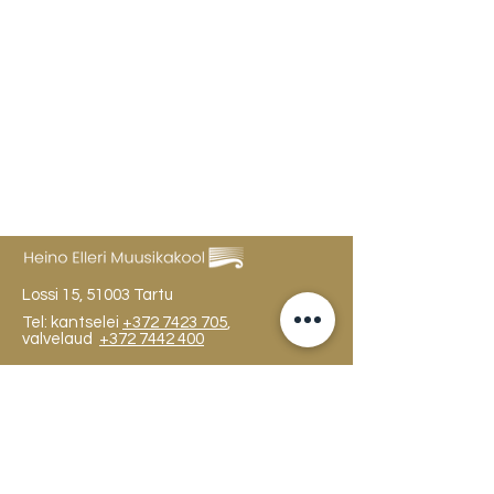
Lossi 15, 51003 Tartu
Tel: kantselei
+372 7423 705
,
valvelaud
+372 7442 400
kool@tmk.ee
SISSEASTUMINE
ERIALAD
NOORTEOSAKOND (1.-9. KLASS)